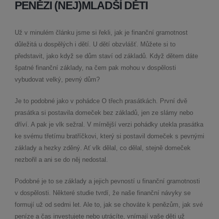
PENĚZI (NEJ)MLADŠÍ DĚTI
Už v minulém článku jsme si řekli, jak je finanční gramotnost
důležitá u dospělých i dětí. U dětí obzvlášť. Můžete si to
představit, jako když se dům staví od základů. Když dětem dáte
špatné finanční základy, na čem pak mohou v dospělosti
vybudovat velký, pevný dům?
Je to podobné jako v pohádce O třech prasátkách. První dvě
prasátka si postavila domeček bez základů, jen ze slámy nebo
dříví. A pak je vlk sežral. V mírnější verzi pohádky utekla prasátka
ke svému třetímu bratříčkovi, který si postavil domeček s pevnými
základy a hezky zděný. Ať vlk dělal, co dělal, stejně domeček
nezbořil a ani se do něj nedostal.
Podobné je to se základy a jejich pevností u finanční gramotnosti
v dospělosti. Některé studie tvrdí, že naše finanční návyky se
formují už od sedmi let. Ale to, jak se chováte k penězům, jak své
peníze a čas investujete nebo utrácíte, vnímají vaše děti už