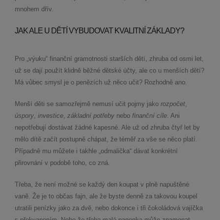
mnohem dřív.
JAK ALE U DĚTÍ VYBUDOVAT KVALITNÍ ZÁKLADY?
Pro „výuku“ finanční gramotnosti starších dětí, zhruba od osmi let,
už se dají použít klidně běžné dětské účty, ale co u menších dětí?
Má vůbec smysl je o penězích už něco učit? Rozhodně ano.
Menší děti se samozřejmě nemusí učit pojmy jako
rozpočet
,
úspory
,
investice
,
základní potřeby
nebo
finanční cíle
. Ani
nepotřebují dostávat žádné kapesné. Ale už od zhruba čtyř let by
mělo dítě začít postupně chápat, že téměř za vše se něco platí.
Případně mu můžete i takhle „odmalička“ dávat konkrétní
přirovnání v podobě toho, co zná.
Třeba, že není možné se každý den koupat v plně napuštěné
vaně. Že je to občas fajn, ale že byste denně za takovou koupel
utratili penízky jako za dvě, nebo dokonce i tři čokoládová vajíčka
s překvapením. Nebo že třeba malá panenka může znamenat