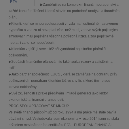
▶Zaměřuji se na komplexní finanční poradenství a
každé konkrétní řešení klientů stavím na podrobné analýze a finančním
plánu.
▶Klienti, kteří se mnou spolupracují ví, zda mají optimálně nastavenou
hypotéku a zda za ni nezaplatí více, než musí, zda ve svých pojistných
smlouvách mají pojištěna všechna potřebná rizika a zda pojišťovně
neplatí i za to, co nepotřebují.
▶Klientům zajišťuji servis též při vymáhání pojistného plnění či
odškodnění.
▶Součástí finančního plánování je také tvorba rezerv a zajištění na
stáří.
▶Jako partner společnosti EUCS , která se zaměřuje na ochranu práv
poškozených, pomáhám klientům též ve chvílích, které jim nejsou
zrovna nakloněny.
▶Své zkušenosti z praxe předávám i mladé generaci jako lektor
ekonomické a finanční gramotnosti.
PROČ SPOLUPRACOVAT SE MNOU?
Ve světě financí působím již od roku 1994 a má práce mě stále baví a
dává mi smysl. Vystudovala jsem ekonomii a v roce 2014 jsem se stala
držitelem mezinárodního certifikátu EFA – EUROPEAN FINANCIAL