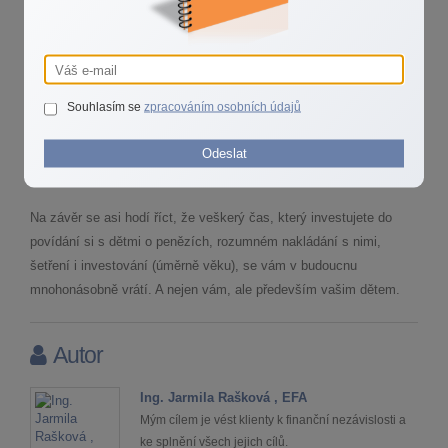
bavte se s nimi o tom, že se peníze musejí nějak vydělat, že se
neobjevují v peněžence a na účtu samy a že třeba můžete ušetřit
tím, že si uvaříte doma dobré jídlo a do restaurací chodíte za
odměnu nebo při příležitostech jako jsou oslavy narozenin.
Souhlasím se
zpracováním osobních údajů
Nebo že za peníze od babičky si můžou koupit něco většího, po
čem touží, ale že si ty peníze musí našetřit a že je škoda je utratit
Odeslat
jen za lízátka a sladkosti.
Na závěr se asi hodí říct, že veškerý čas, který investujete do
povídání si s dětmi o penězích, rozumném nakládání s nimi,
šetření i investování (úměrně věku), se vám v budoucnu
mnohonásobně vrátí. A nejen vám, ale především vašim dětem.
Autor
Ing. Jarmila Rašková , EFA
Mým cílem je vést klienty k finanční nezávislosti a
ke splnění všech jejich cílů.