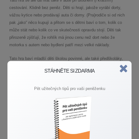
Tato hra se ale dá hrát také v autě při dlouhém (i kratším)
cestování. Klidně bez peněz. Děti si hrají, jakože vyrábí dorty,
vážou kytice nebo prodávají auta či domy. (Pra)rodiče si od nich
pak „jako“ něco kupují a přitom se s dětmi baví o tom, kolik co
může stát nebo kolik co ve skutečnosti opravdu stojí. Děti tak
přirozeně zjišťují, že rohlík má jinou cenu než dort nebo že
motorka s autem nebo bydlení patří mezi velké náklady.
Tato hra baví mladší děti školou povinné, ale také předškoláky,
kteří zatím nemají představu o velkých číslech. I ti ale snadno
STÁHNĚTE SI ZDARMA
pochopí, že rohlík stojí tři koruny a koláč třeba dvě desetikoruny
nebo že za dort je potřeba zaplatit už „velkými“ papírovými penězi.
Je samozřejmě důležité dětem vysvětlit, že se platí i za světlo,
Pět užitečných tipů pro vaši peněženku
teplo a vodu ve vašem bytě nebo domě.
NEBOJTE SE S DĚTMI SE O PENĚZÍCH BAVIT
A samozřejmě jim buďte příkladem. Asi není fajn jim ukazovat, že
máte problém vyjít s penězi a žijete od výplaty k výplatě, ale