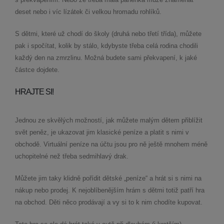
deset nebo i víc lízátek či velkou hromadu rohlíků.
S dětmi, které už chodí do školy (druhá nebo třetí třída), můžete
pak i spočítat, kolik by stálo, kdybyste třeba celá rodina chodili
každý den na zmrzlinu. Možná budete sami překvapení, k jaké
částce dojdete.
HRAJTE SI!
Jednou ze skvělých možností, jak můžete malým dětem přiblížit
svět peněz, je ukazovat jim klasické peníze a platit s nimi v
obchodě. Virtuální peníze na účtu jsou pro ně ještě mnohem méně
uchopitelné než třeba sedmihlavý drak.
Můžete jim taky klidně pořídit dětské „peníze“ a hrát si s nimi na
nákup nebo prodej. K nejoblíbenějším hrám s dětmi totiž patří hra
na obchod. Děti něco prodávají a vy si to k nim chodíte kupovat.