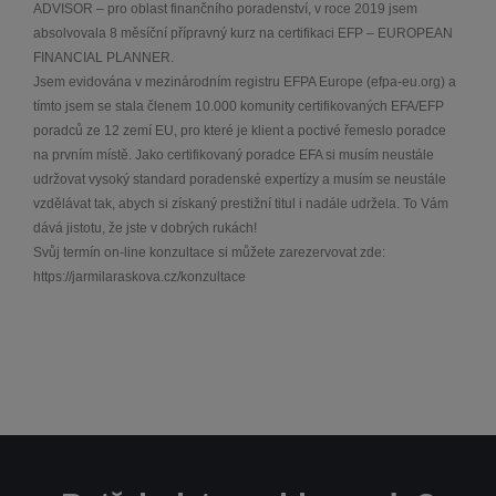
ADVISOR – pro oblast finančního poradenství, v roce 2019 jsem
absolvovala 8 měsíční přípravný kurz na certifikaci EFP – EUROPEAN
FINANCIAL PLANNER.
Jsem evidována v mezinárodním registru EFPA Europe (efpa-eu.org) a
tímto jsem se stala členem 10.000 komunity certifikovaných EFA/EFP
poradců ze 12 zemí EU, pro které je klient a poctivé řemeslo poradce
na prvním místě. Jako certifikovaný poradce EFA si musím neustále
udržovat vysoký standard poradenské expertízy a musím se neustále
vzdělávat tak, abych si získaný prestižní titul i nadále udržela. To Vám
dává jistotu, že jste v dobrých rukách!
Svůj termín on-line konzultace si můžete zarezervovat zde:
https://jarmilaraskova.cz/konzultace