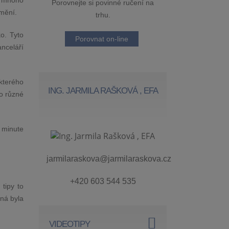
e mnoho
Porovnejte si povinné ručení na
jmění.
trhu.
o. Tyto
Porovnat on-line
nceláří
ěkterého
ING. JARMILA RAŠKOVÁ , EFA
ro různé
t minute
jarmilaraskova@jarmilaraskova.cz
+420 603 544 535
tipy to
ená byla
VIDEOTIPY