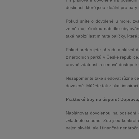
Při plánování dovolené na poslední 
destinací, které jsou ideální pro páry 
Pokud sníte o dovolené u moře, zva
země mají širokou nabídku ubytování
také nabízí last minute balíčky, kter
Pokud preferujete přírodu a aktivní 
z národních parků v České republice. 
úrovně zdatnosti a cenově dostupné
Nezapomeňte také sledovat různé cesto
dovolené. Můžete tak získat inspiraci
Praktické tipy na úsporu: Doprava
Naplánovat dovolenou na poslední ch
zvládnete snadno. Zde jsou konkrétní
nejen skvělá, ale i finančně nenároč