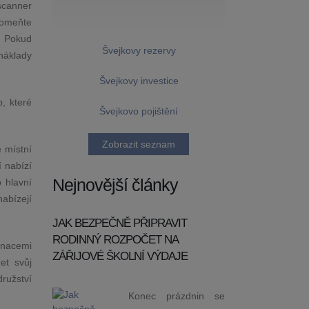
yscanner
pomeňte
i. Pokud
Švejkovy rezervy
 náklady
Švejkovy investice
, které
Švejkovo pojištění
Zobrazit seznam
e místní
í nabízí
Nejnovější články
 hlavní
nabízejí
JAK BEZPEČNĚ PŘIPRAVIT
RODINNÝ ROZPOČET NA
inacemi
ZÁŘIJOVÉ ŠKOLNÍ VÝDAJE
et svůj
družství
Konec prázdnin se