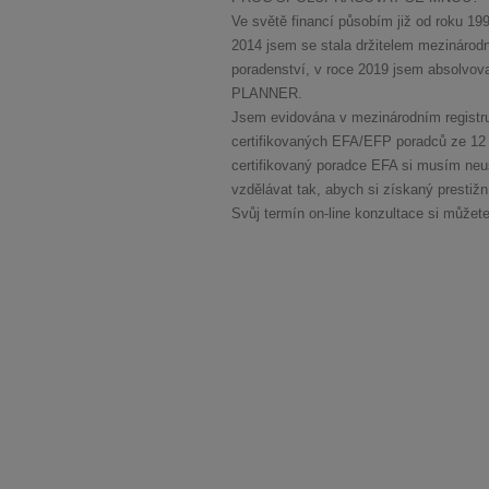
Ve světě financí působím již od roku 1
2014 jsem se stala držitelem mezináro
poradenství, v roce 2019 jsem absolvo
PLANNER.
Jsem evidována v mezinárodním registru
certifikovaných EFA/EFP poradců ze 12 z
certifikovaný poradce EFA si musím neu
vzdělávat tak, abych si získaný prestižní
Svůj termín on-line konzultace si můžete