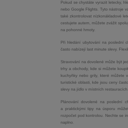
Pokud se chystáte vyrazit letecky, h
nebo Google Flights. Tyto nástroje 
také zkontrolovat nízkonákladové let
cestujete autem, můžete zvážit spolu
na pohonné hmoty.
Při hledání ubytování na poslední c
často nabízejí last minute slevy. Flex
Stravování na dovolené může být jedn
trhy a obchody, kde si můžete koupit
kuchyňky nebo grily, které můžete v
turistické oblasti, kde jsou ceny čas
slevy na jídlo v místních restauracích
Plánování dovolené na poslední ch
a praktickými tipy na úsporu může
rozpočet pod kontrolou. Nechte se ins
naplno.