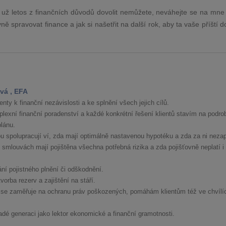
 už letos z finančních důvodů dovolit nemůžete, neváhejte se na mne o
ě spravovat finance a jak si našetřit na další rok, aby ta vaše příští 
vá , EFA
nty k finanční nezávislosti a ke splnění všech jejich cílů.
lexní finanční poradenství a každé konkrétní řešení klientů stavím na podro
lánu.
ou spolupracují ví, zda mají optimálně nastavenou hypotéku a zda za ni nezap
smlouvách mají pojištěna všechna potřebná rizika a zda pojišťovně neplatí i 
ání pojistného plnění či odškodnění.
orba rezerv a zajištění na stáří.
 se zaměřuje na ochranu práv poškozených, pomáhám klientům též ve chvílí
dé generaci jako lektor ekonomické a finanční gramotnosti.