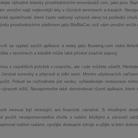
ledejte výhodné letenky prostřednictvím srovnávačů cen, jako jsou Sk
vám umožní najít nejlevnější lety v různých termínech a trasách. Neza
ecké společnosti, které často nabízejí výrazné slevy na poslední chvíl
jízdu prostřednictvím platforem jako BlaBlaCar, což vám umožní snížit
hvíli se vyplatí využít aplikace a weby jako Booking.com nebo Airbnb
ibilita v termínech a lokalitě může také přinést značné úspory.
ou z největších položek v rozpočtu, ale i zde můžete ušetřit. Hledejt
 čerstvé suroviny a připravit si jídlo sami. Mnoho ubytovacích zařízen
yužít. Pokud se rozhodnete jíst venku, vyhledávejte restaurace mimo
to výrazně nižší. Nezapomeňte také zkontrolovat různé aplikace, které 
.
víli nemusí být stresující ani finančně náročné. S vhodnými dest
te prožít nezapomenutelné chvíle s vašimi blízkými a zároveň udrž
pirovat našimi radami, využijte dostupné zdroje a užijte si letní dobro