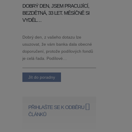
DOBRÝ DEN, JSEM PRACUJÍCÍ,
BEZDĚTNÁ, 33 LET. MĚSÍČNĚ SI
VYDĚL…
Dobrý den, z vašeho dotazu lze
usuzovat, že vám banka dala obecné
doporučení, protože podílových fondů
je celá řada. Podílové…
Jít do poradny
PŘIHLAŠTE SE K ODBĚRU
ČLÁNKŮ