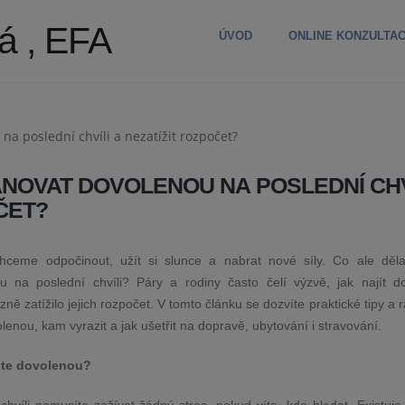
á , EFA
ÚVOD
ONLINE KONZULTA
ÁNOVAT DOVOLENOU NA POSLEDNÍ CHV
ČET?
hceme odpočinout, užít si slunce a nabrat nové síly. Co ale děla
u na poslední chvíli? Páry a rodiny často čelí výzvě, jak najít d
zně zatížilo jejich rozpočet. V tomto článku se dozvíte praktické tipy a r
lenou, kam vyrazit a jak ušetřit na dopravě, ubytování i stravování.
ute dovolenou?