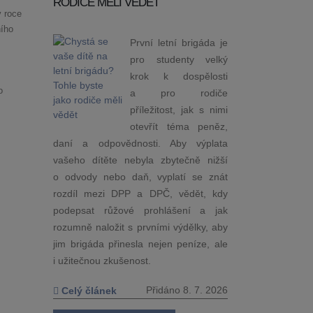
RODIČE MĚLI VĚDĚT
v roce
ího
První letní brigáda je
pro studenty velký
krok k dospělosti
o
a pro rodiče
příležitost, jak s nimi
otevřít téma peněz,
daní a odpovědnosti. Aby výplata
vašeho dítěte nebyla zbytečně nižší
o odvody nebo daň, vyplatí se znát
rozdíl mezi DPP a DPČ, vědět, kdy
podepsat růžové prohlášení a jak
rozumně naložit s prvními výdělky, aby
jim brigáda přinesla nejen peníze, ale
i užitečnou zkušenost.
Přidáno 8. 7. 2026
Celý článek