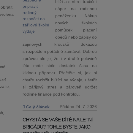
blíží a s ním i tradiční
brátit,
nápor na rodinnou
dovolená
peněženku. Nákup
nových školních
pomůcek, placení
obědů nebo zápisy do
zájmových kroužků dokážou
s rozpočtem pořádně zamávat. Dobrou
zprávou ale je, že i v druhé polovině
léta máte stále dostatek času na
bné
klidnou přípravu. Přečtěte si, jak si
chytře rozložit blížící se výdaje, ušetřit
latí
si zářijový stres a zároveň udržet
za to,
rodinné finance pod kontrolou.
Přidáno 24. 7. 2026
Celý článek
ch,
CHYSTÁ SE VAŠE DÍTĚ NA LETNÍ
BRIGÁDU? TOHLE BYSTE JAKO