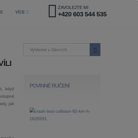
ZAVOLEJTE MI
CE
VÍCE
+420 603 544 535
ÍLI
POVINNÉ RUČENÍ
t, když
ostupné
ady, jak