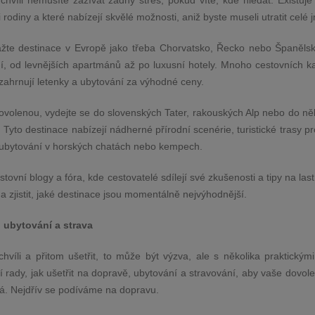
chvíli nemusíte zažívat žádný stres, pokud víte, kde hledat. Existuj
i rodiny a které nabízejí skvělé možnosti, aniž byste museli utratit celé 
žte destinace v Evropě jako třeba Chorvatsko, Řecko nebo Španělsk
, od levnějších apartmánů až po luxusní hotely. Mnoho cestovních ka
é zahrnují letenky a ubytování za výhodné ceny.
dovolenou, vydejte se do slovenských Tater, rakouských Alp nebo do n
Tyto destinace nabízejí nádherné přírodní scenérie, turistické trasy p
 ubytování v horských chatách nebo kempech.
vní blogy a fóra, kde cestovatelé sdílejí své zkušenosti a tipy na las
 a zjistit, jaké destinace jsou momentálně nejvýhodnější.
, ubytování a strava
víli a přitom ušetřit, to může být výzva, ale s několika praktickými 
 rady, jak ušetřit na dopravě, ubytování a stravování, aby vaše dovol
ná. Nejdřív se podíváme na dopravu.