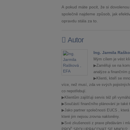
A pokud máte pocit, že si dovolenou
společně najdeme způsob, jak efektivn
opravdu stála za to.
Autor
Ing. Jarmila Raško
Mým cílem je vést klie
▶Zaměřuji se na komp
analýze a finančním p
▶Klienti, kteří se mn
více, než musí, zda ve svých pojistných 
co nepotřebují.
▶Klientům zajišťuji servis též při vymáh
▶Součástí finančního plánování je také tv
▶Jako partner společnosti EUCS , která
které jim nejsou zrovna nakloněny.
▶Své zkušenosti z praxe předávám i mla
PROČ SPOLUPRACOVAT SE MNOU?