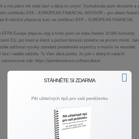
994 a má práce mě stále baví a dává mi smysl. Vystudovala jsem ekonomii a 
dního certifikátu EFA – EUROPEAN FINANCIAL ADVISOR – pro oblast finančn
vala 8 měsíční přípravný kurz na certifikaci EFP – EUROPEAN FINANCIAL
 EFPA Europe (efpa-eu.org) a tímto jsem se stala členem 10.000 komunity
emí EU, pro které je klient a poctivé řemeslo poradce na prvním místě. Jak
stále udržovat vysoký standard poradenské expertízy a musím se neustále
 titul i nadále udržela. To Vám dává jistotu, že jste v dobrých rukách!
 zarezervovat zde: https://jarmilaraskova.cz/konzultace
STÁHNĚTE SI ZDARMA
Pět užitečných tipů pro vaši peněženku