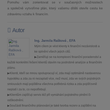
Pomohu vám zorientovat se v současných možnostech
a společně vytvoříme plán, který vašemu dítěti otevře cestu ke
zdravému vztahu k financím.
Autor
Ing. Jarmila Rašková , EFA
Mým cílem je vést klienty k finanční nezávislosti a
ke splnění všech jejich cílů.
▶Zaměřuji se na komplexní finanční poradenství a
každé konkrétní řešení klientů stavím na podrobné analýze a finančním
plánu.
▶Klienti, kteří se mnou spolupracují ví, zda mají optimálně nastavenou
hypotéku a zda za ni nezaplatí více, než musí, zda ve svých pojistných
smlouvách mají pojištěna všechna potřebná rizika a zda pojišťovně
neplatí i za to, co nepotřebují.
▶Klientům zajišťuji servis též při vymáhání pojistného plnění či
odškodnění.
▶Součástí finančního plánování je také tvorba rezerv a zajištění na