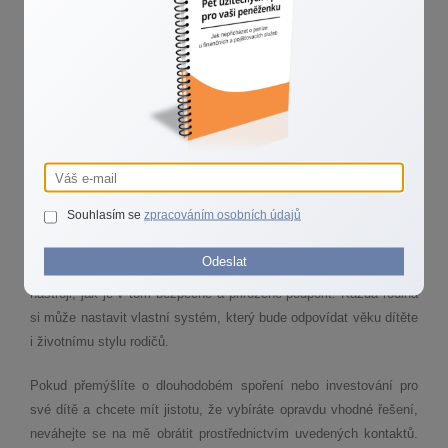
potřeby zablokovat kartu, většinou pohodlně přes mobilní aplikaci.
Pro dítě je to bezpečné a přehledné prostředí, ve kterém si může
vyzkoušet, jaké to je platit kartou v obchodě nebo online.
U mladších dětí je vhodné mít nad účtem větší dohled, starším
pak postupně dávat větší volnost. V obou případech ale platí, že
dětská karta není jen technická pomůcka. Je to výukový nástroj,
který pomáhá dětem vnímat peníze jako prostředek, se kterým se
zachází zodpovědně.
Souhlasím se
zpracováním osobních údajů
Finanční výchova nezačíná až v dospělosti, právě naopak. Čím
dříve děti pochopí, jak peníze fungují, tím lépe se s nimi naučí
Odeslat
zacházet. Kapesné, drobné chyby, ale i první karta jsou výbornými
nástroji, jak je v tom bezpečně a přirozeně podpořit. Každá rodina
si může nastavit vlastní systém, který bude odpovídat věku dítěte
i životnímu stylu rodičů.
Pokud přemýšlíte o dlouhodobém spoření nebo investování pro
své dítě a chcete mít jistotu, že vybíráte opravdu vhodné řešení,
neváhejte se na mě obrátit prostřednictvím uvedených kontaktů.