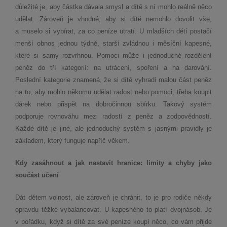
důležité je, aby částka dávala smysl a dítě s ní mohlo reálně něco
udělat. Zároveň je vhodné, aby si dítě nemohlo dovolit vše,
a muselo si vybírat, za co peníze utratí. U mladších dětí postačí
menší obnos jednou týdně, starší zvládnou i měsíční kapesné,
které si samy rozvrhnou. Pomoci může i jednoduché rozdělení
peněz do tří kategorií: na utrácení, spoření a na darování.
Poslední kategorie znamená, že si dítě vyhradí malou část peněz
na to, aby mohlo někomu udělat radost nebo pomoci, třeba koupit
dárek nebo přispět na dobročinnou sbírku. Takový systém
podporuje rovnováhu mezi radostí z peněz a zodpovědností.
Každé dítě je jiné, ale jednoduchý systém s jasnými pravidly je
základem, který funguje napříč věkem.
Kdy zasáhnout a jak nastavit hranice: limity a chyby jako
součást učení
Dát dětem volnost, ale zároveň je chránit, to je pro rodiče někdy
opravdu těžké vybalancovat. U kapesného to platí dvojnásob. Je
v pořádku, když si dítě za své peníze koupí něco, co vám přijde