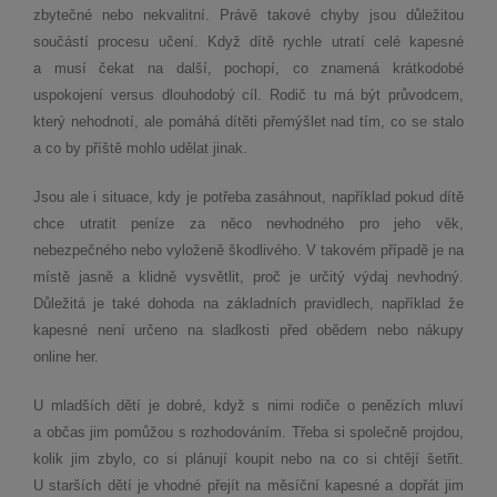
zbytečné nebo nekvalitní. Právě takové chyby jsou důležitou
součástí procesu učení. Když dítě rychle utratí celé kapesné
a musí čekat na další, pochopí, co znamená krátkodobé
uspokojení versus dlouhodobý cíl. Rodič tu má být průvodcem,
který nehodnotí, ale pomáhá dítěti přemýšlet nad tím, co se stalo
a co by příště mohlo udělat jinak.
Jsou ale i situace, kdy je potřeba zasáhnout, například pokud dítě
chce utratit peníze za něco nevhodného pro jeho věk,
nebezpečného nebo vyloženě škodlivého. V takovém případě je na
místě jasně a klidně vysvětlit, proč je určitý výdaj nevhodný.
Důležitá je také dohoda na základních pravidlech, například že
kapesné není určeno na sladkosti před obědem nebo nákupy
online her.
U mladších dětí je dobré, když s nimi rodiče o penězích mluví
a občas jim pomůžou s rozhodováním. Třeba si společně projdou,
kolik jim zbylo, co si plánují koupit nebo na co si chtějí šetřit.
U starších dětí je vhodné přejít na měsíční kapesné a dopřát jim