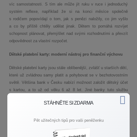
víc samostatnosti. S tím ale může jít ruku v ruce i jednoduchý
systém reflexe, například že si na konci měsíce společně
s rodičem popovídají o tom, jak s penězi naložily, co jim vyšlo
a co by příště chtěly udělat jinak. Dětem to pomáhá rozvíjet
schopnost plánovat, přemýšlet nad svými rozhodnutími a převzít
odpovědnost za vlastní rozpočet.
Dětské platební karty: moderní nástroj pro finanční výchovu
Dětské platební karty jsou stále oblíbenější, zvlášť u starších dětí,
které už zvládnou samy platit a pohybovat se v bezhotovostním
světě. Většina bank v Česku nabízí možnost založit dětský účet
s kartou, a to už od věku 6 až 8 let. Jiné banky tuto službu
poskytují až od 15 let, takže vždy záleží na konkrétní nabídce
STÁHNĚTE SI ZDARMA
a na tom, co rodiče preferují.
Výhodou dětské karty je, že se dítě učí fungovat i s „neviditelnými“
Pět užitečných tipů pro vaši peněženku
penězi, tedy takovými, které nemá fyzicky v ruce. Rodiče přitom
mají možnost nastavit limity, sledovat transakce nebo v případě