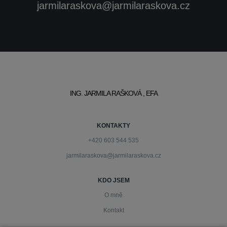
jarmilaraskova@jarmilaraskova.cz
ING. JARMILA RAŠKOVÁ , EFA
KONTAKTY
+420 603 544 535
jarmilaraskova@jarmilaraskova.cz
KDO JSEM
O mně
Kontakt