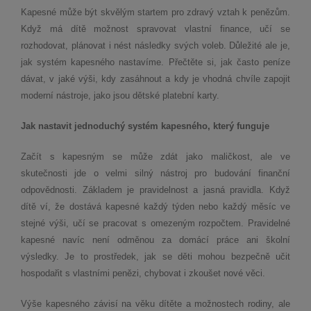
Kapesné může být skvělým startem pro zdravý vztah k penězům.
Když má dítě možnost spravovat vlastní finance, učí se
rozhodovat, plánovat i nést následky svých voleb. Důležité ale je,
jak systém kapesného nastavíme. Přečtěte si, jak často peníze
dávat, v jaké výši, kdy zasáhnout a kdy je vhodná chvíle zapojit
moderní nástroje, jako jsou dětské platební karty.
Jak nastavit jednoduchý systém kapesného, který funguje
Začít s kapesným se může zdát jako maličkost, ale ve
skutečnosti jde o velmi silný nástroj pro budování finanční
odpovědnosti. Základem je pravidelnost a jasná pravidla. Když
dítě ví, že dostává kapesné každý týden nebo každý měsíc ve
stejné výši, učí se pracovat s omezeným rozpočtem. Pravidelné
kapesné navíc není odměnou za domácí práce ani školní
výsledky. Je to prostředek, jak se děti mohou bezpečně učit
hospodařit s vlastními penězi, chybovat i zkoušet nové věci.
Výše kapesného závisí na věku dítěte a možnostech rodiny, ale