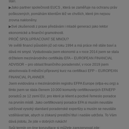
stáří.
▶Jako partner společnosti EUCS , která se zaměřuje na ochranu práv
poškozených, pomáhám klientům též ve chvílích, které jim nejsou
zrovna nakloněny.
▶Své zkušenosti z praxe předávám i mladé generaci jako lektor
ekonomické a finanční gramotnosti.
PROČ SPOLUPRACOVAT SE MNOU?
Ve světě financí působím již od roku 1994 a má práce mě stále baví a
dává mi smysl. Vystudovala jsem ekonomii a v roce 2014 jsem se stala
držitelem mezinárodního certifikátu EFA – EUROPEAN FINANCIAL
ADVISOR – pro oblast finančního poradenství, v roce 2019 jsem
absolvovala 8 měsíční přípravný kurz na certifikaci EFP – EUROPEAN
FINANCIAL PLANNER.
Jsem evidována v mezinárodním registru EFPA Europe (efpa-eu.org) a
tímto jsem se stala členem 10.000 komunity certifikovaných EFA/EFP
poradců ze 12 zemí EU, pro které je klient a poctivé řemeslo poradce
na prvním místě. Jako certifikovaný poradce EFA si musím neustále
udržovat vysoký standard poradenské expertízy a musím se neustále
vzdělávat tak, abych si získaný prestižní titul i nadále udržela. To Vám
dává jistotu, že jste v dobrých rukách!
Svůj termín on-line konzultace si můžete zarezervovat zde: