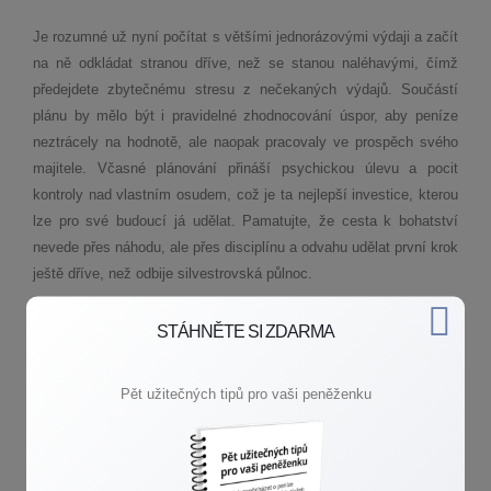
Je rozumné už nyní počítat s většími jednorázovými výdaji a začít
na ně odkládat stranou dříve, než se stanou naléhavými, čímž
předejdete zbytečnému stresu z nečekaných výdajů. Součástí
plánu by mělo být i pravidelné zhodnocování úspor, aby peníze
neztrácely na hodnotě, ale naopak pracovaly ve prospěch svého
majitele. Včasné plánování přináší psychickou úlevu a pocit
kontroly nad vlastním osudem, což je ta nejlepší investice, kterou
lze pro své budoucí já udělat. Pamatujte, že cesta k bohatství
nevede přes náhodu, ale přes disciplínu a odvahu udělat první krok
ještě dříve, než odbije silvestrovská půlnoc.
Udělat si pořádek ve financích se může zdát jako náročný úkol,
STÁHNĚTE SI ZDARMA
ale výsledek v podobě vnitřního klidu za tu námahu rozhodně stojí.
Pokud byste během bilancování narazili na jakékoliv nejasnosti
Pět užitečných tipů pro vaši peněženku
nebo byste chtěli získat odborný pohled na konkrétní situaci, je
dobré vědět, že na to nemusíte být sami. Pro konzultaci nebo
pomoc s nastavením osobní strategie neváhejte využít kontaktů
na tomto webu.