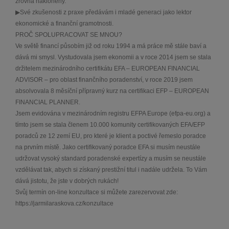
zrovna nakloněny.
▶Své zkušenosti z praxe předávám i mladé generaci jako lektor
ekonomické a finanční gramotnosti.
PROČ SPOLUPRACOVAT SE MNOU?
Ve světě financí působím již od roku 1994 a má práce mě stále baví a
dává mi smysl. Vystudovala jsem ekonomii a v roce 2014 jsem se stala
držitelem mezinárodního certifikátu EFA – EUROPEAN FINANCIAL
ADVISOR – pro oblast finančního poradenství, v roce 2019 jsem
absolvovala 8 měsíční přípravný kurz na certifikaci EFP – EUROPEAN
FINANCIAL PLANNER.
Jsem evidována v mezinárodním registru EFPA Europe (efpa-eu.org) a
tímto jsem se stala členem 10.000 komunity certifikovaných EFA/EFP
poradců ze 12 zemí EU, pro které je klient a poctivé řemeslo poradce
na prvním místě. Jako certifikovaný poradce EFA si musím neustále
udržovat vysoký standard poradenské expertízy a musím se neustále
vzdělávat tak, abych si získaný prestižní titul i nadále udržela. To Vám
dává jistotu, že jste v dobrých rukách!
Svůj termín on-line konzultace si můžete zarezervovat zde:
https://jarmilaraskova.cz/konzultace