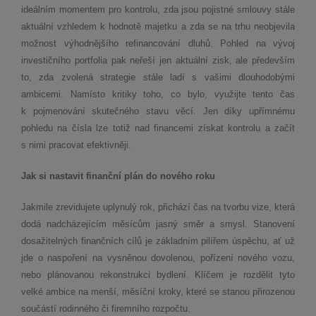
ideálním momentem pro kontrolu, zda jsou pojistné smlouvy stále
aktuální vzhledem k hodnotě majetku a zda se na trhu neobjevila
možnost výhodnějšího refinancování dluhů. Pohled na vývoj
investičního portfolia pak neřeší jen aktuální zisk, ale především
to, zda zvolená strategie stále ladí s vašimi dlouhodobými
ambicemi. Namísto kritiky toho, co bylo, využijte tento čas
k pojmenování skutečného stavu věcí. Jen díky upřímnému
pohledu na čísla lze totiž nad financemi získat kontrolu a začít
s nimi pracovat efektivněji.
Jak si nastavit finanční plán do nového roku
Jakmile zrevidujete uplynulý rok, přichází čas na tvorbu vize, která
dodá nadcházejícím měsícům jasný směr a smysl. Stanovení
dosažitelných finančních cílů je základním pilířem úspěchu, ať už
jde o naspoření na vysněnou dovolenou, pořízení nového vozu,
nebo plánovanou rekonstrukci bydlení. Klíčem je rozdělit tyto
velké ambice na menší, měsíční kroky, které se stanou přirozenou
součástí rodinného či firemního rozpočtu.