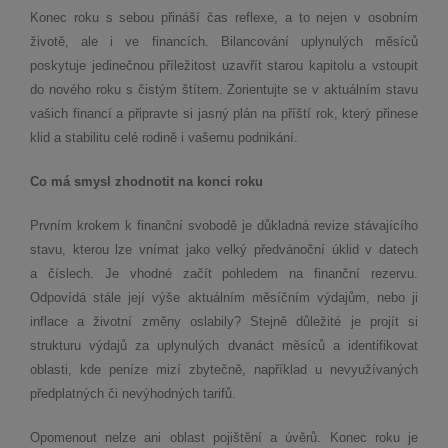
Konec roku s sebou přináší čas reflexe, a to nejen v osobním
životě, ale i ve financích. Bilancování uplynulých měsíců
poskytuje jedinečnou příležitost uzavřít starou kapitolu a vstoupit
do nového roku s čistým štítem. Zorientujte se v aktuálním stavu
vašich financí a připravte si jasný plán na příští rok, který přinese
klid a stabilitu celé rodině i vašemu podnikání.
Co má smysl zhodnotit na konci roku
Prvním krokem k finanční svobodě je důkladná revize stávajícího
stavu, kterou lze vnímat jako velký předvánoční úklid v datech
a číslech. Je vhodné začít pohledem na finanční rezervu.
Odpovídá stále její výše aktuálním měsíčním výdajům, nebo ji
inflace a životní změny oslabily? Stejně důležité je projít si
strukturu výdajů za uplynulých dvanáct měsíců a identifikovat
oblasti, kde peníze mizí zbytečně, například u nevyužívaných
předplatných či nevýhodných tarifů.
Opomenout nelze ani oblast pojištění a úvěrů. Konec roku je