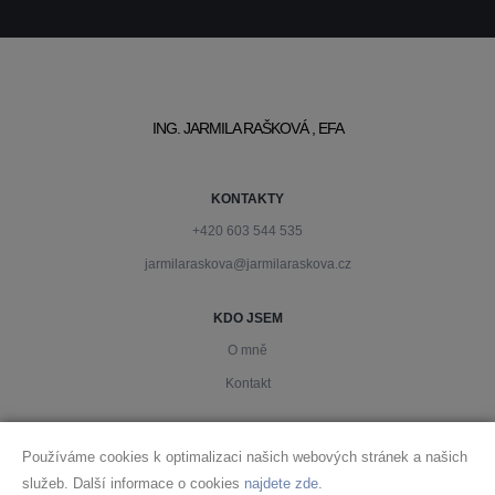
ING. JARMILA RAŠKOVÁ , EFA
KONTAKTY
+420 603 544 535
jarmilaraskova@jarmilaraskova.cz
KDO JSEM
O mně
Kontakt
PODMÍNKY
Používáme cookies k optimalizaci našich webových stránek a našich
Ochrana osobních údajů
služeb. Další informace o cookies
najdete zde
.