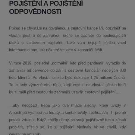
POJIŠTĚNÍ A POJIŠTĚNÍ
ODPOVĚDNOSTI
Pokud se chystáte na dovolenou s cestovní kanceláří, obzvlášť na
vlastní pěst a do zahraničí, určitě se začtěte do následujících
řádků o cestovním pojištění. Také vám nejspíš přijdou vhod
informace o tom, jak některé situace v zahraničí řešit.
V roce 2019, poslední „normální“ léto před pandemií, vyrazilo do
zahraničí od července do září s cestovní kanceláři necelých 800
tisíc klientů. Po vlastní ose to bylo dokonce 1,25 milionu Čechů.
To je tedy výrazně více těch, kteří cestují na vlastní pěst a kteří
by si měli před cestou do zahraničí uzavřít cestovní pojištění…
…aby nedopadli třeba jako dvě mladé slečny, které uvízly v
Alpách při výstupu na ferraty a kontaktovaly záchranáře. Ti pro ně
poslali vrtulník. Když chtěly dámy po svojí pojišťovně tento zásah
proplatit, zjistilo se, že si pojištění sjednaly až ve chvíli, kdy
čekaly na vrtulník.