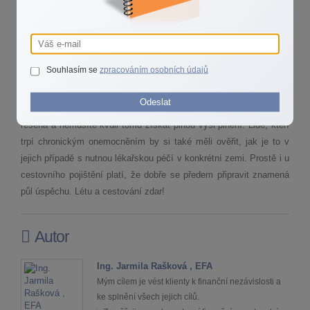
zahraničí sportovat, zjistěte si, na jaké sporty se pojištění
vztahuje. Může se totiž stát, že právě za váš sport je potřeba si
připlatit, nebo je dokonce nepojistitelný – to platí především u
rizikových a extrémních sportů.
Souhlasím se
zpracováním osobních údajů
Pozor také na alkohol nebo další omamné látky. I jejich
Odeslat
„spoluúčast“ na vzniku pojistné události je pojišťovnou následně
řešena a nemusíte kvůli tomu získat plnou výši plnění. Lidé, kteří
trpí chronickým onemocněním by si také měli ověřit, jak je to v
jejich případě s nutnou lékařskou péčí v konkrétní zemi. Prostě i u
cestovního pojištění platí, že dobře se předem připravit znamená
půl úspěchu. Létu a cestování zdar!
Autor
Ing. Jarmila Rašková , EFA
Mým cílem je vést klienty k finanční nezávislosti a
ke splnění všech jejich cílů.