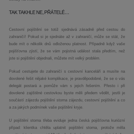
TAK TAKHLE NE, PŘÁTELÉ…
Cestovní pojištění se totiž sjednává zásadně před cestou do
zahraničí! Pokud si je sjednáte až v zahraničí, může se stát, že
bude mít o několik dnů odloženou platnost. Případně když vaše
pojišťovna zjistí, že se vám pojistná událost stala předtím, než
jste si pojištění objednali, můžete mít velký problém.
Pokud cestujete do zahraničí s cestovní kanceláří a musíte na
dovolené řešit nějaké komplikace, je pravděpodobné, že se o vás
delegát postará a pomůže vám s jejich řešením. Přesto i při
dovolené zajištěné cestovkou byste měli předem vědět, jestli je
součástí zájezdu pojištění storna zájezdu, cestovní pojištění a co
a za jakých podmínek vaše pojištění kryje.
U pojištění storna třeba eviduje jedna česká pojišťovna kuriózní
případ: klientka chtěla uplatnit pojištění storna, protože měla