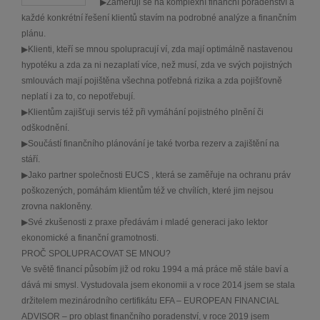
▶Zaměřuji se na komplexní finanční poradenství a
každé konkrétní řešení klientů stavím na podrobné analýze a finančním
plánu.
▶Klienti, kteří se mnou spolupracují ví, zda mají optimálně nastavenou
hypotéku a zda za ni nezaplatí více, než musí, zda ve svých pojistných
smlouvách mají pojištěna všechna potřebná rizika a zda pojišťovně
neplatí i za to, co nepotřebují.
▶Klientům zajišťuji servis též při vymáhání pojistného plnění či
odškodnění.
▶Součástí finančního plánování je také tvorba rezerv a zajištění na
stáří.
▶Jako partner společnosti EUCS , která se zaměřuje na ochranu práv
poškozených, pomáhám klientům též ve chvílích, které jim nejsou
zrovna nakloněny.
▶Své zkušenosti z praxe předávám i mladé generaci jako lektor
ekonomické a finanční gramotnosti.
PROČ SPOLUPRACOVAT SE MNOU?
Ve světě financí působím již od roku 1994 a má práce mě stále baví a
dává mi smysl. Vystudovala jsem ekonomii a v roce 2014 jsem se stala
držitelem mezinárodního certifikátu EFA – EUROPEAN FINANCIAL
ADVISOR – pro oblast finančního poradenství, v roce 2019 jsem