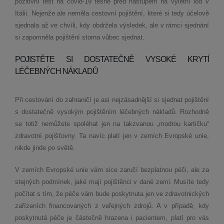
pozitivní test na covid­‑19 těsně před nástupem na výletní loď v
Itálii. Nejenže ale neměla cestovní pojištění, které si tedy účelově
sjednala až ve chvíli, kdy obdržela výsledek, ale v rámci sjednání
si zapomněla pojištění storna vůbec sjednat.
POJISTĚTE SI DOSTATEČNĚ VYSOKÉ KRYTÍ
LÉČEBNÝCH NÁKLADŮ
Při cestování do zahraničí je asi nejzásadnější si sjednat pojištění
s dostatečně vysokým pojištěním léčebných nákladů. Rozhodně
se totiž nemůžete spoléhat jen na takzvanou „modrou kartičku“
zdravotní pojišťovny. Ta navíc platí jen v zemích Evropské unie,
nikde jinde po světě.
V zemích Evropské unie vám sice zaručí bezplatnou péči, ale za
stejných podmínek, jaké mají pojištěnci v dané zemi. Musíte tedy
počítat s tím, že péče vám bude poskytnuta jen ve zdravotnických
zařízeních financovaných z veřejných zdrojů. A v případě, kdy
poskytnutá péče je částečně hrazena i pacientem, platí pro vás