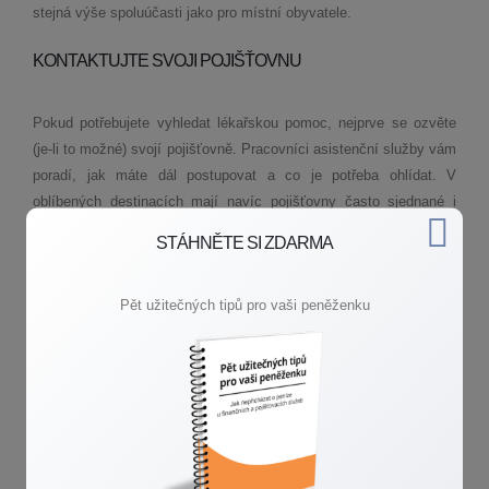
stejná výše spoluúčasti jako pro místní obyvatele.
KONTAKTUJTE SVOJI POJIŠŤOVNU
Pokud potřebujete vyhledat lékařskou pomoc, nejprve se ozvěte
(je­‑li to možné) svojí pojišťovně. Pracovníci asistenční služby vám
poradí, jak máte dál postupovat a co je potřeba ohlídat. V
oblíbených destinacích mají navíc pojišťovny často sjednané i
partnerské nemocnice nebo kliniky, u kterých spolupráce funguje
STÁHNĚTE SI ZDARMA
bez problémů.
Vždy si schovávejte všechny účtenky, potvrzení o úhradě a
Pět užitečných tipů pro vaši peněženku
veškerou dokumentaci. Ještě před odjezdem si zjistěte, jak to
máte kromě pojištění léčebných výloh také s pojištěním
odpovědnosti, kdy třeba vy způsobíte v zahraničí někomu škodu
na zdraví nebo majetku.
Stejně tak, pokud vyrazíte do zahraničí autem, řešte předem
sjednání havarijního připojištění. Nebo pokud se chystáte v