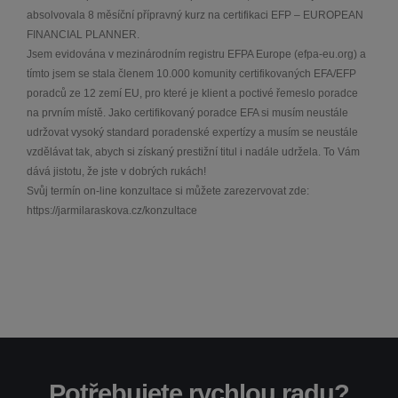
absolvovala 8 měsíční přípravný kurz na certifikaci EFP – EUROPEAN
FINANCIAL PLANNER.
Jsem evidována v mezinárodním registru EFPA Europe (efpa-eu.org) a
tímto jsem se stala členem 10.000 komunity certifikovaných EFA/EFP
poradců ze 12 zemí EU, pro které je klient a poctivé řemeslo poradce
na prvním místě. Jako certifikovaný poradce EFA si musím neustále
udržovat vysoký standard poradenské expertízy a musím se neustále
vzdělávat tak, abych si získaný prestižní titul i nadále udržela. To Vám
dává jistotu, že jste v dobrých rukách!
Svůj termín on-line konzultace si můžete zarezervovat zde:
https://jarmilaraskova.cz/konzultace
Potřebujete rychlou radu?