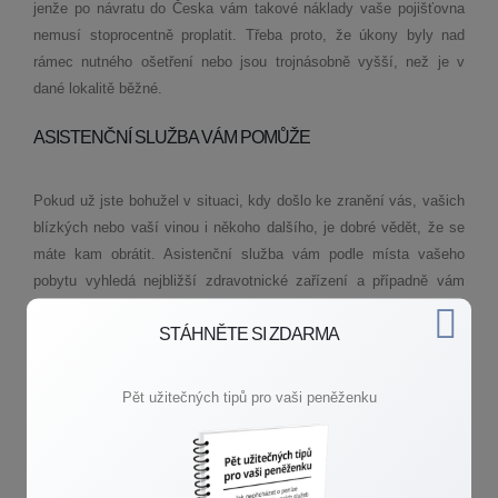
jenže po návratu do Česka vám takové náklady vaše pojišťovna
nemusí stoprocentně proplatit. Třeba proto, že úkony byly nad
rámec nutného ošetření nebo jsou trojnásobně vyšší, než je v
dané lokalitě běžné.
ASISTENČNÍ SLUŽBA VÁM POMŮŽE
Pokud už jste bohužel v situaci, kdy došlo ke zranění vás, vašich
blízkých nebo vaší vinou i někoho dalšího, je dobré vědět, že se
máte kam obrátit. Asistenční služba vám podle místa vašeho
pobytu vyhledá nejbližší zdravotnické zařízení a případně vám
zajistí i tlumočníka.
STÁHNĚTE SI ZDARMA
Podle situace vám pomůže také informovat vaše příbuzné, zajistit
jejich přepravu za vámi nebo váš případný převoz domů. V
Pět užitečných tipů pro vaši peněženku
případě, že způsobíte nějakou škodu v zahraničí vy, zprostředkuje
právní pomoc. Navíc asistenční služby v českém jazyce fungují
24 hodin denně a 7 dní v týdnu.