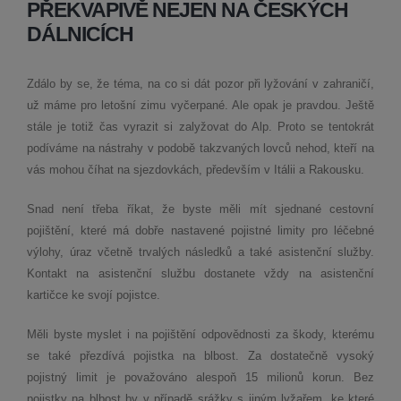
PŘEKVAPIVĚ NEJEN NA ČESKÝCH
DÁLNICÍCH
Zdálo by se, že téma, na co si dát pozor při lyžování v zahraničí,
už máme pro letošní zimu vyčerpané. Ale opak je pravdou. Ještě
stále je totiž čas vyrazit si zalyžovat do Alp. Proto se tentokrát
podíváme na nástrahy v podobě takzvaných lovců nehod, kteří na
vás mohou číhat na sjezdovkách, především v Itálii a Rakousku.
Snad není třeba říkat, že byste měli mít sjednané cestovní
pojištění, které má dobře nastavené pojistné limity pro léčebné
výlohy, úraz včetně trvalých následků a také asistenční služby.
Kontakt na asistenční službu dostanete vždy na asistenční
kartičce ke svojí pojistce.
Měli byste myslet i na pojištění odpovědnosti za škody, kterému
se také přezdívá pojistka na blbost. Za dostatečně vysoký
pojistný limit je považováno alespoň 15 milionů korun. Bez
pojistky na blbost by v případě srážky s jiným lyžařem, ke které