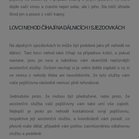
dojde vaší vinou a zraníte nejen sebe, ale i jeho, šla totiž úhrada
škod jen a pouze z vaší kapsy.
LOVCI NEHOD ČÍHAJÍ NA DÁLNICÍCH I SJEZDOVKÁCH
Na alpských sjezdovkách to může být podobné jako při nehodě na
dálnici. Tam lovci nehod také číhají na případnou kolizi, a pokud
nastane, jsou po ruce a nabídnou vám okamžitě nejrůznější
asistenční služby. Ovšem nechají si je velmi dobře zaplatit a vy si
ve stresu z nehody třeba ani neuvědomíte, že tyto služby vám
vaše pojišťovna následně nemusí plně refundovat.
Jednoduše proto, že mohou být předražené, nebo proto, že
asistenční služba vaší pojišťovny vám také umí vše zajistit.
Nejlepší je proto po nehodě kontaktovat svoji pojišťovnu,
respektive její asistenční službu, a koordinátoři vám poradí, co
přesně máte dělat, případně vám pošlou zasmluvněnou odtahovou
službu a podobně.