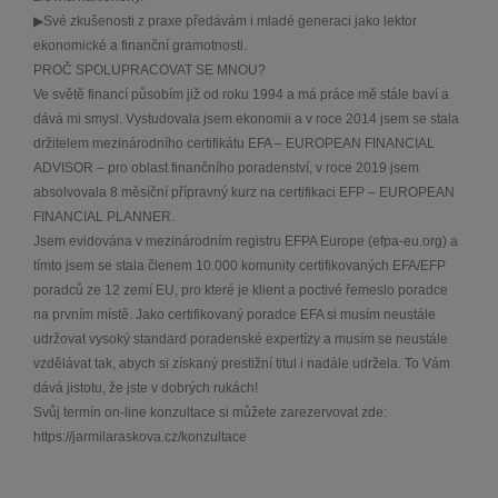
▶Své zkušenosti z praxe předávám i mladé generaci jako lektor
ekonomické a finanční gramotnosti.
PROČ SPOLUPRACOVAT SE MNOU?
Ve světě financí působím již od roku 1994 a má práce mě stále baví a
dává mi smysl. Vystudovala jsem ekonomii a v roce 2014 jsem se stala
držitelem mezinárodního certifikátu EFA – EUROPEAN FINANCIAL
ADVISOR – pro oblast finančního poradenství, v roce 2019 jsem
absolvovala 8 měsíční přípravný kurz na certifikaci EFP – EUROPEAN
FINANCIAL PLANNER.
Jsem evidována v mezinárodním registru EFPA Europe (efpa-eu.org) a
tímto jsem se stala členem 10.000 komunity certifikovaných EFA/EFP
poradců ze 12 zemí EU, pro které je klient a poctivé řemeslo poradce
na prvním místě. Jako certifikovaný poradce EFA si musím neustále
udržovat vysoký standard poradenské expertízy a musím se neustále
vzdělávat tak, abych si získaný prestižní titul i nadále udržela. To Vám
dává jistotu, že jste v dobrých rukách!
Svůj termín on-line konzultace si můžete zarezervovat zde:
https://jarmilaraskova.cz/konzultace