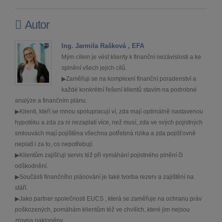
Autor
Ing. Jarmila Rašková , EFA
Mým cílem je vést klienty k finanční nezávislosti a ke
splnění všech jejich cílů.
▶Zaměřuji se na komplexní finanční poradenství a
každé konkrétní řešení klientů stavím na podrobné
analýze a finančním plánu.
▶Klienti, kteří se mnou spolupracují ví, zda mají optimálně nastavenou
hypotéku a zda za ni nezaplatí více, než musí, zda ve svých pojistných
smlouvách mají pojištěna všechna potřebná rizika a zda pojišťovně
neplatí i za to, co nepotřebují.
▶Klientům zajišťuji servis též při vymáhání pojistného plnění či
odškodnění.
▶Součástí finančního plánování je také tvorba rezerv a zajištění na
stáří.
▶Jako partner společnosti EUCS , která se zaměřuje na ochranu práv
poškozených, pomáhám klientům též ve chvílích, které jim nejsou
zrovna nakloněny.