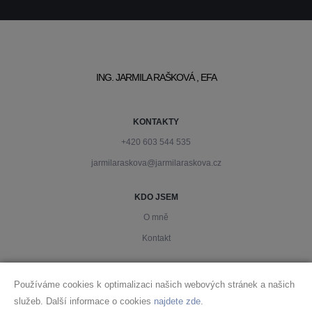
ING. JARMILA RAŠKOVÁ , EFA
KONTAKTY
+420 603 544 535
jarmilaraskova@jarmilaraskova.cz
KDO JSEM
O mně
Kontakt
PODMÍNKY
Používáme cookies k optimalizaci našich webových stránek a našich
Ochrana osobních údajů
služeb. Další informace o cookies
najdete zde
.