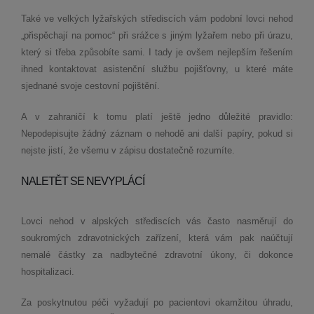
Také ve velkých lyžařských střediscích vám podobní lovci nehod
„přispěchají na pomoc“ při srážce s jiným lyžařem nebo při úrazu,
který si třeba způsobíte sami. I tady je ovšem nejlepším řešením
ihned kontaktovat asistenční službu pojišťovny, u které máte
sjednané svoje cestovní pojištění.
A v zahraničí k tomu platí ještě jedno důležité pravidlo:
Nepodepisujte žádný záznam o nehodě ani další papíry, pokud si
nejste jistí, že všemu v zápisu dostatečně rozumíte.
NALETĚT SE NEVYPLÁCÍ
Lovci nehod v alpských střediscích vás často nasměrují do
soukromých zdravotnických zařízení, která vám pak naúčtují
nemalé částky za nadbytečné zdravotní úkony, či dokonce
hospitalizaci.
Za poskytnutou péči vyžadují po pacientovi okamžitou úhradu,