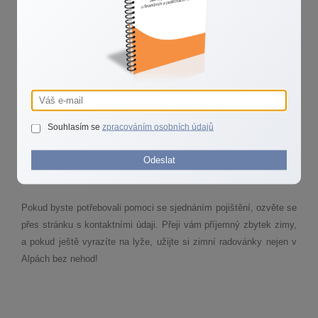
Koordinátoři asistenční služby vás také dokážou propojit se
zdravotníky nebo lékaři, kteří vám poradí, zda je nezbytně nutné
navrhované úkony či případné operace provádět v zahraničí.
Například jestli není lepší vás raději převézt domů, aby operace
mohla proběhnout až po návratu do České republiky.
Koordinátoři vás celým procesem provedou od začátku do konce.
A pokud je opravdu nutné vás operovat nebo hospitalizovat ještě v
Souhlasím se
zpracováním osobních údajů
cizině, pomůžou vám také zajistit převoz do zdravotnického
zařízení, kde je pomoc plně kryta ze zdravotního a cestovního
Odeslat
pojištění.
Pokud byste potřebovali pomoci se sjednáním pojištění, ozvěte se
přes stránku s kontaktními údaji. Přeji vám příjemný zbytek zimy,
a pokud ještě vyrazíte na lyže, užijte si zimní radovánky nejen v
Alpách bez nehod!