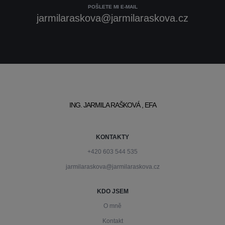
POŠLETE MI E-MAIL
jarmilaraskova@jarmilaraskova.cz
ING. JARMILA RAŠKOVÁ , EFA
KONTAKTY
+420 603 544 535
jarmilaraskova@jarmilaraskova.cz
KDO JSEM
O mně
Kontakt