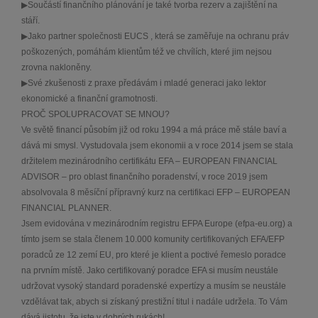
▶Součástí finančního plánování je také tvorba rezerv a zajištění na
stáří.
▶Jako partner společnosti EUCS , která se zaměřuje na ochranu práv
poškozených, pomáhám klientům též ve chvílích, které jim nejsou
zrovna nakloněny.
▶Své zkušenosti z praxe předávám i mladé generaci jako lektor
ekonomické a finanční gramotnosti.
PROČ SPOLUPRACOVAT SE MNOU?
Ve světě financí působím již od roku 1994 a má práce mě stále baví a
dává mi smysl. Vystudovala jsem ekonomii a v roce 2014 jsem se stala
držitelem mezinárodního certifikátu EFA – EUROPEAN FINANCIAL
ADVISOR – pro oblast finančního poradenství, v roce 2019 jsem
absolvovala 8 měsíční přípravný kurz na certifikaci EFP – EUROPEAN
FINANCIAL PLANNER.
Jsem evidována v mezinárodním registru EFPA Europe (efpa-eu.org) a
tímto jsem se stala členem 10.000 komunity certifikovaných EFA/EFP
poradců ze 12 zemí EU, pro které je klient a poctivé řemeslo poradce
na prvním místě. Jako certifikovaný poradce EFA si musím neustále
udržovat vysoký standard poradenské expertízy a musím se neustále
vzdělávat tak, abych si získaný prestižní titul i nadále udržela. To Vám
dává jistotu, že jste v dobrých rukách!