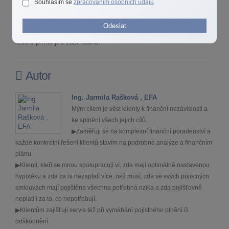
Souhlasím se
zpracováním osobních údajů
potenciálem chránit váš rodinný rozpočet. Pokud máte
pochybnosti, zda je ta vaše nastavena správně, neváhejte se na
Odeslat
mě obrátit prostřednictvím uvedených kontaktů. Společně najdeme
řešení přímo pro vaši rodinu.
Autor
Ing. Jarmila Rašková , EFA
Mým cílem je vést klienty k finanční nezávislosti a
ke splnění všech jejich cílů.
▶Zaměřuji se na komplexní finanční poradenství a
každé konkrétní řešení klientů stavím na podrobné analýze a finančním
plánu.
▶Klienti, kteří se mnou spolupracují ví, zda mají optimálně nastavenou
hypotéku a zda za ni nezaplatí více, než musí, zda ve svých pojistných
smlouvách mají pojištěna všechna potřebná rizika a zda pojišťovně
neplatí i za to, co nepotřebují.
▶Klientům zajišťuji servis též při vymáhání pojistného plnění či
odškodnění.