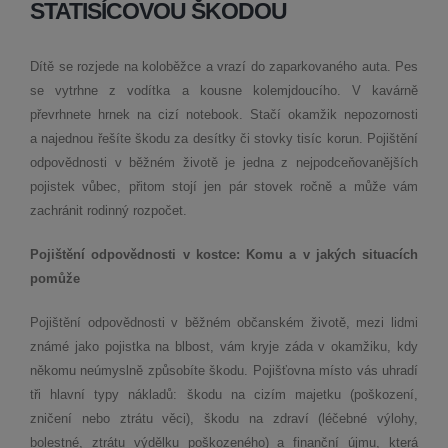
STATISÍCOVOU ŠKODOU
Dítě se rozjede na koloběžce a vrazí do zaparkovaného auta. Pes
se vytrhne z vodítka a kousne kolemjdoucího. V kavárně
převrhnete hrnek na cizí notebook. Stačí okamžik nepozornosti
a najednou řešíte škodu za desítky či stovky tisíc korun. Pojištění
odpovědnosti v běžném životě je jedna z nejpodceňovanějších
pojistek vůbec, přitom stojí jen pár stovek ročně a může vám
zachránit rodinný rozpočet.
Pojištění odpovědnosti v kostce: Komu a v jakých situacích
pomůže
Pojištění odpovědnosti v běžném občanském životě, mezi lidmi
známé jako pojistka na blbost, vám kryje záda v okamžiku, kdy
někomu neúmyslně způsobíte škodu. Pojišťovna místo vás uhradí
tři hlavní typy nákladů: škodu na cizím majetku (poškození,
zničení nebo ztrátu věci), škodu na zdraví (léčebné výlohy,
bolestné, ztrátu výdělku poškozeného) a finanční újmu, která