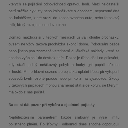
kterých se pojištění odpovědnosti opravdu hodí. Mezi nejčastější
patří srážka cyklisty nebo koloběžkáře s chodcem, nepozorné dítě
na koloběžce, které vrazí do zaparkovaného auta, nebo fotbalový
míč, který rozbije sousedovo okno.
Domácí mazlíčci si v teplých měsících užívají dlouhé procházky,
ovšem ne vždy taková procházka skončí dobře. Pokousání běžce
nebo jiného psa znamená veterinární či lékařské náklady, které se
snadno vyšplhají do desítek tisíc. Pozor je třeba dát i na grilování,
kdy stačí jediný nešikovný pohyb a horký gril popálí někoho
z hostů. Mimo hlavní sezónu se pojistka uplatní třeba při vytopení
sousedů kvůli rozbité pračce nebo při kolizi na sjezdovce. Škody
v takových případech mohou znamenat statisíce korun, se kterými
málokdo z nás počítá.
Na co si dát pozor při výběru a sjednání pojistky
Nejdůležitějším parametrem každé smlouvy je výše limitu
pojistného plnění. Pojišťovny i odborníci dnes shodně doporučují