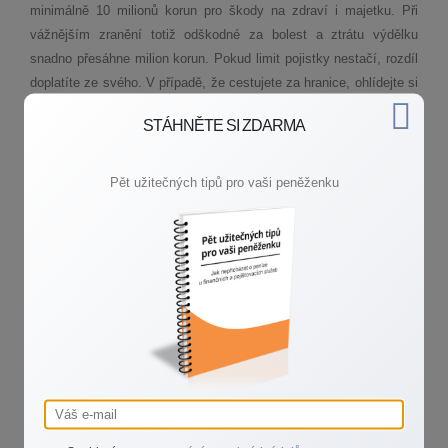
minimálně 10 milionů korun pro škody na zdraví i majetku. Při
vážnějším zranění totiž odškodné za bolest a ztrátu výdělku
snadno přesáhne milion korun. Pokud limit pojistky nestačí, rozdíl
doplatíte ze svého. V případě, že cestujete za hranice, ohlídejte si
i územní platnost. Některé smlouvy fungují jen v České republice,
STÁHNĚTE SI ZDARMA
jiné po celé Evropě a ty nejlepší kdekoliv na světě.
Stejnou pozornost si zaslouží i výluky, tedy případy, na které se
Pět užitečných tipů pro vaši peněženku
pojištění nevztahuje. Typicky jde o úmyslně způsobené škody,
jednání pod vlivem alkoholu a jiných návykových látek, škody
mezi členy jedné domácnosti nebo škody související
s podnikáním a výkonem povolání. Vlastní pravidla mívají i provoz
dronů, motorových plavidel a vrcholový sport. Před podpisem si
proto smlouvu pečlivě přečtěte a v případě nejasností se poraďte
s odborníkem. Pojistku také jednou za pár let zrevidujte, protože
s narozením dětí, pořízením psa nebo stěhováním se mohou vaše
potřeby podstatně změnit.
Pojištění odpovědnosti patří mezi nejlevnější pojistky s největším