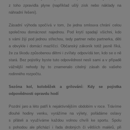
z toho zpravidla plyne (například ušlý zisk nebo náklady na
náhradní řešení).
Zásadní výhoda spočívá v tom, že jedna smlouva chrání celou
společnou domácnost najednou. Pod krytí spadají všichni, kdo
s vámi žijí pod jednou střechou, tedy partner nebo partnerka, děti
a obvykle i domácí mazlíčci. Občanský zákoník totiž jasně říká,
že za škodu způsobenou dětmi i zvířaty odpovídá ten, kdo se o ně
stará. Bez pojistky byste tuto odpovědnost nesli sami a v případě
vážnější nehody by to znamenalo citelný zásah do vašeho
rodinného rozpočtu.
Sezóna kol, koloběžek a grilování: Kdy se pojistka
odpovědnosti opravdu hodí
Pozdní jaro a léto patří k nejaktivnějším obdobím v roce. Trávíme
dlouhé hodiny venku, vyrážíme na výlety, pořádáme oslavy
s přáteli a využíváme každou volnou chvíli ke sportu. Spolu
s pohodou ale přichází i řada drobných či větších malérů, při