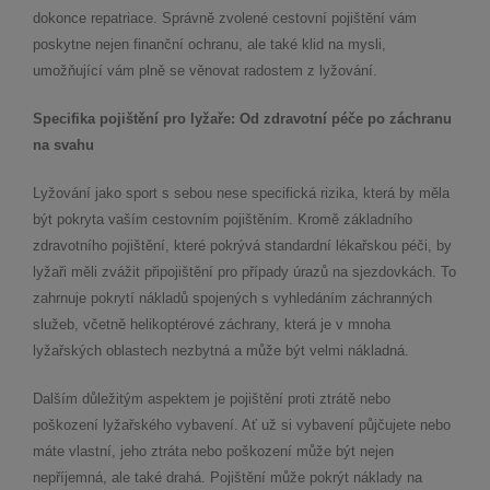
dokonce repatriace. Správně zvolené cestovní pojištění vám
poskytne nejen finanční ochranu, ale také klid na mysli,
umožňující vám plně se věnovat radostem z lyžování.
Specifika pojištění pro lyžaře: Od zdravotní péče po záchranu
na svahu
Lyžování jako sport s sebou nese specifická rizika, která by měla
být pokryta vaším cestovním pojištěním. Kromě základního
zdravotního pojištění, které pokrývá standardní lékařskou péči, by
lyžaři měli zvážit připojištění pro případy úrazů na sjezdovkách. To
zahrnuje pokrytí nákladů spojených s vyhledáním záchranných
služeb, včetně helikoptérové záchrany, která je v mnoha
lyžařských oblastech nezbytná a může být velmi nákladná.
Dalším důležitým aspektem je pojištění proti ztrátě nebo
poškození lyžařského vybavení. Ať už si vybavení půjčujete nebo
máte vlastní, jeho ztráta nebo poškození může být nejen
nepříjemná, ale také drahá. Pojištění může pokrýt náklady na