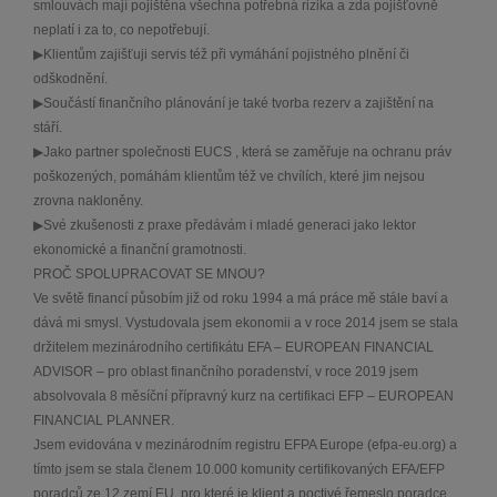
smlouvách mají pojištěna všechna potřebná rizika a zda pojišťovně
neplatí i za to, co nepotřebují.
▶Klientům zajišťuji servis též při vymáhání pojistného plnění či
odškodnění.
▶Součástí finančního plánování je také tvorba rezerv a zajištění na
stáří.
▶Jako partner společnosti EUCS , která se zaměřuje na ochranu práv
poškozených, pomáhám klientům též ve chvílích, které jim nejsou
zrovna nakloněny.
▶Své zkušenosti z praxe předávám i mladé generaci jako lektor
ekonomické a finanční gramotnosti.
PROČ SPOLUPRACOVAT SE MNOU?
Ve světě financí působím již od roku 1994 a má práce mě stále baví a
dává mi smysl. Vystudovala jsem ekonomii a v roce 2014 jsem se stala
držitelem mezinárodního certifikátu EFA – EUROPEAN FINANCIAL
ADVISOR – pro oblast finančního poradenství, v roce 2019 jsem
absolvovala 8 měsíční přípravný kurz na certifikaci EFP – EUROPEAN
FINANCIAL PLANNER.
Jsem evidována v mezinárodním registru EFPA Europe (efpa-eu.org) a
tímto jsem se stala členem 10.000 komunity certifikovaných EFA/EFP
poradců ze 12 zemí EU, pro které je klient a poctivé řemeslo poradce