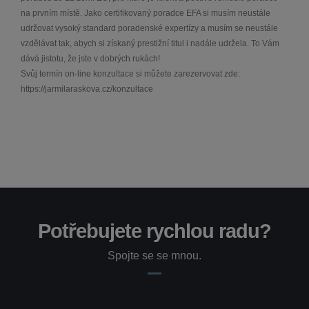
na prvním místě. Jako certifikovaný poradce EFA si musím neustále
udržovat vysoký standard poradenské expertízy a musím se neustále
vzdělávat tak, abych si získaný prestižní titul i nadále udržela. To Vám
dává jistotu, že jste v dobrých rukách!
Svůj termín on-line konzultace si můžete zarezervovat zde:
https://jarmilaraskova.cz/konzultace
Potřebujete rychlou radu?
Spojte se se mnou.