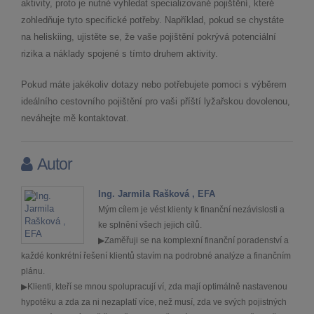
aktivity, proto je nutné vyhledat specializované pojištění, které
zohledňuje tyto specifické potřeby. Například, pokud se chystáte
na heliskiing, ujistěte se, že vaše pojištění pokrývá potenciální
rizika a náklady spojené s tímto druhem aktivity.
Pokud máte jakékoliv dotazy nebo potřebujete pomoci s výběrem
ideálního cestovního pojištění pro vaši příští lyžařskou dovolenou,
neváhejte mě kontaktovat.
Autor
Ing. Jarmila Rašková , EFA
Mým cílem je vést klienty k finanční nezávislosti a
ke splnění všech jejich cílů.
▶Zaměřuji se na komplexní finanční poradenství a
každé konkrétní řešení klientů stavím na podrobné analýze a finančním
plánu.
▶Klienti, kteří se mnou spolupracují ví, zda mají optimálně nastavenou
hypotéku a zda za ni nezaplatí více, než musí, zda ve svých pojistných