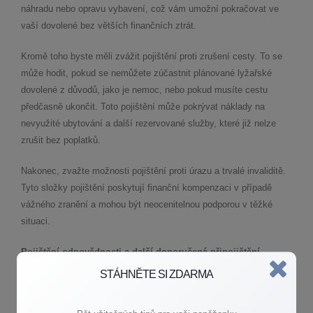
náhradu nebo opravu vybavení, což vám umožní pokračovat ve
vaší dovolené bez větších finančních ztrát.
Kromě toho byste měli zvážit pojištění proti zrušení cesty. To se
může hodit, pokud se nemůžete zúčastnit plánované lyžařské
dovolené z důvodů, jako je nemoc, nebo pokud musíte cestu
předčasně ukončit. Toto pojištění může pokrývat náklady na
nevyužité ubytování a další rezervované služby, které již nelze
zrušit bez poplatků.
Nakonec, zvažte možnosti pojištění proti úrazu a trvalé invaliditě.
Tyto složky pojištění poskytují finanční kompenzaci v případě
vážného zranění a mohou být neocenitelnou podporou v těžké
situaci.
Pojištění odpovědnosti a další doporučená připojištění
STÁHNĚTE SI ZDARMA
Jednou z nejvýznamnějších částí cestovního pojištění pro lyžaře
je pojištění odpovědnosti. Toto pojištění je zásadní, protože chrání