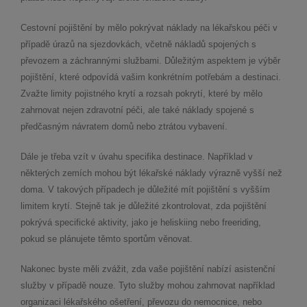
Cestovní pojištění by mělo pokrývat náklady na lékařskou péči v
případě úrazů na sjezdovkách, včetně nákladů spojených s
převozem a záchrannými službami. Důležitým aspektem je výběr
pojištění, které odpovídá vašim konkrétním potřebám a destinaci.
Zvažte limity pojistného krytí a rozsah pokrytí, které by mělo
zahrnovat nejen zdravotní péči, ale také náklady spojené s
předčasným návratem domů nebo ztrátou vybavení.
Dále je třeba vzít v úvahu specifika destinace. Například v
některých zemích mohou být lékařské náklady výrazně vyšší než
doma. V takových případech je důležité mít pojištění s vyšším
limitem krytí. Stejně tak je důležité zkontrolovat, zda pojištění
pokrývá specifické aktivity, jako je heliskiing nebo freeriding,
pokud se plánujete těmto sportům věnovat.
Nakonec byste měli zvážit, zda vaše pojištění nabízí asistenční
služby v případě nouze. Tyto služby mohou zahrnovat například
organizaci lékařského ošetření, převozu do nemocnice, nebo