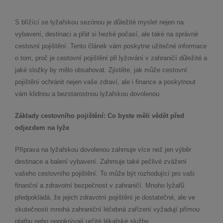
S blížící se lyžařskou sezónou je důležité myslet nejen na
vybavení, destinaci a přát si hezké počasí, ale také na správné
cestovní pojištění. Tento článek vám poskytne užitečné informace
o tom, proč je cestovní pojištění při lyžování v zahraničí důležité a
jaké složky by mělo obsahovat. Zjistěte, jak může cestovní
pojištění ochránit nejen vaše zdraví, ale i finance a poskytnout
vám klidnou a bezstarostnou lyžařskou dovolenou.
Základy cestovního pojištění: Co byste měli vědět před
odjezdem na lyže
Příprava na lyžařskou dovolenou zahrnuje více než jen výběr
destinace a balení vybavení. Zahrnuje také pečlivé zvážení
vašeho cestovního pojištění. To může být rozhodující pro vaši
finanční a zdravotní bezpečnost v zahraničí. Mnoho lyžařů
předpokládá, že jejich zdravotní pojištění je dostatečné, ale ve
skutečnosti mnohá zahraniční léčebná zařízení vyžadují přímou
platbu nebo nepokrývají určité lékařské služby.