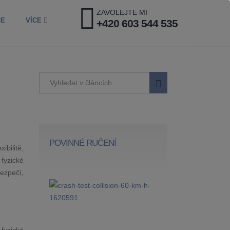
ZAVOLEJTE MI
CE
VÍCE
+420 603 544 535
POVINNÉ RUČENÍ
bilitě,
fyzické
bezpečí,