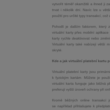
vytvořit téměř okamžitě a ihned ji 
trvat i několik dní. Navíc lze u vět
použití pro určité typy transakcí, co
Pohodlí je dalším faktorem, který z
virtuální karty přes mobilní aplika
karty rychle deaktivovat nebo změnit
Virtuální karty také nabízejí větší 
skryté.
Kde a jak virtuální platební kartu 
Virtuální platební karty jsou primá
k fyzickým kartám. Můžete je použít
virtuální karta funguje jako běžná p
preferují vyšší úroveň ochrany při onl
Kromě běžných online transakcí j
se například přihlašujete k předpla