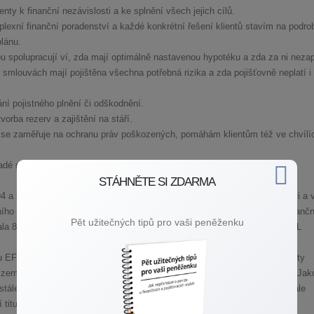
nty k finanční nezávislosti a ke splnění všech jejich cílů.
lexní finanční poradenství a každé konkrétní řešení klientů stavím na podro
lánu.
ou spolupracují ví, zda mají optimálně nastavenou hypotéku a zda za ni nezap
smlouvách mají pojištěna všechna potřebná rizika a zda pojišťovně neplatí i 
ání pojistného plnění či odškodnění.
orba rezerv a zajištění na stáří.
 se zaměřuje na ochranu práv poškozených, pomáhám klientům též ve chvílí
dé generaci jako lektor ekonomické a finanční gramotnosti.
STÁHNĚTE SI ZDARMA
994 a má práce mě stále baví a dává mi smysl. Vystudovala jsem ekonomii a 
dního certifikátu EFA – EUROPEAN FINANCIAL ADVISOR – pro oblast finančn
Pět užitečných tipů pro vaši peněženku
vala 8 měsíční přípravný kurz na certifikaci EFP – EUROPEAN FINANCIAL
 EFPA Europe (efpa-eu.org) a tímto jsem se stala členem 10.000 komunity
emí EU, pro které je klient a poctivé řemeslo poradce na prvním místě. Jak
stále udržovat vysoký standard poradenské expertízy a musím se neustále
 titul i nadále udržela. To Vám dává jistotu, že jste v dobrých rukách!