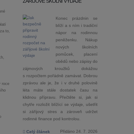
ZÁŘIJOVÉ ŠKOLNÍ VÝDAJE
bné
Konec prázdnin se
latí
blíží a s ním i tradiční
za to,
nápor na rodinnou
peněženku. Nákup
nových školních
pomůcek, placení
ch,
obědů nebo zápisy do
zájmových kroužků dokážou
s rozpočtem pořádně zamávat. Dobrou
zprávou ale je, že i v druhé polovině
v roce
léta máte stále dostatek času na
ího
klidnou přípravu. Přečtěte si, jak si
chytře rozložit blížící se výdaje, ušetřit
si zářijový stres a zároveň udržet
o
rodinné finance pod kontrolou.
Přidáno 24. 7. 2026
Celý článek