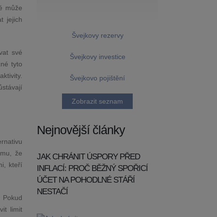
ré může
t jejich
Švejkovy rezervy
vat své
Švejkovy investice
né tyto
ktivity.
Švejkovo pojištění
ůstávají
Zobrazit seznam
Nejnovější články
rnativu
omu, že
JAK CHRÁNIT ÚSPORY PŘED
i, kteří
INFLACÍ: PROČ BĚŽNÝ SPOŘICÍ
ÚČET NA POHODLNÉ STÁŘÍ
NESTAČÍ
. Pokud
t limit