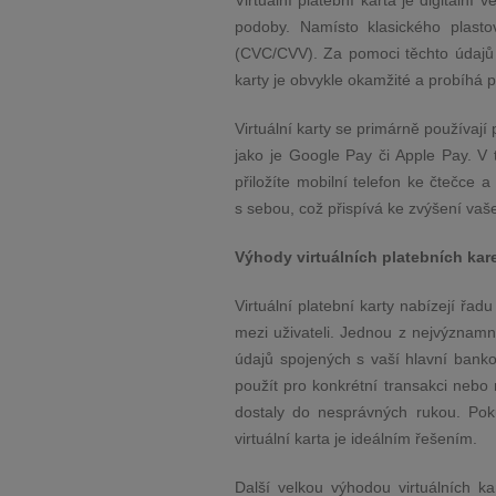
Virtuální platební karta je digitáln
podoby. Namísto klasického plasto
(CVC/CVV). Za pomoci těchto údajů pa
karty je obvykle okamžité a probíhá p
Virtuální karty se primárně používají 
jako je Google Pay či Apple Pay. V 
přiložíte mobilní telefon ke čtečce 
s sebou, což přispívá ke zvýšení vaš
Výhody virtuálních platebních kar
Virtuální platební karty nabízejí řadu
mezi uživateli. Jednou z nejvýznamně
údajů spojených s vaší hlavní banko
použít pro konkrétní transakci nebo 
dostaly do nesprávných rukou. Po
virtuální karta je ideálním řešením.
Další velkou výhodou virtuálních kare