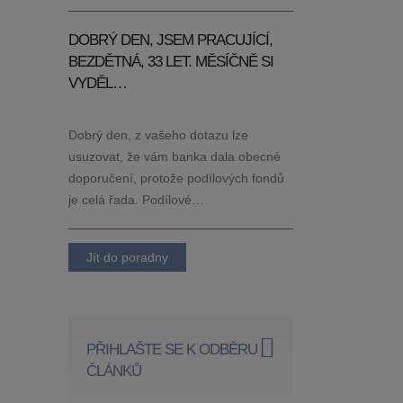
DOBRÝ DEN, JSEM PRACUJÍCÍ,
BEZDĚTNÁ, 33 LET. MĚSÍČNĚ SI
VYDĚL…
Dobrý den, z vašeho dotazu lze
usuzovat, že vám banka dala obecné
doporučení, protože podílových fondů
je celá řada. Podílové…
Jít do poradny
PŘIHLAŠTE SE K ODBĚRU
ČLÁNKŮ