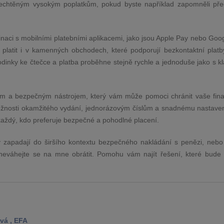
nechtěným vysokým poplatkům, pokud byste například zapomněli pře
binaci s mobilními platebními aplikacemi, jako jsou Apple Pay nebo Goo
 platit i v kamenných obchodech, které podporují bezkontaktní platby
hodinky ke čtečce a platba proběhne stejně rychle a jednoduše jako s k
rním a bezpečným nástrojem, který vám může pomoci chránit vaše fina
ožnosti okamžitého vydání, jednorázovým číslům a snadnému nastavení
í každý, kdo preferuje bezpečné a pohodlné placení.
ty zapadají do širšího kontextu bezpečného nakládání s penězi, nebo
, neváhejte se na mne obrátit. Pomohu vám najít řešení, které bude 
vá , EFA