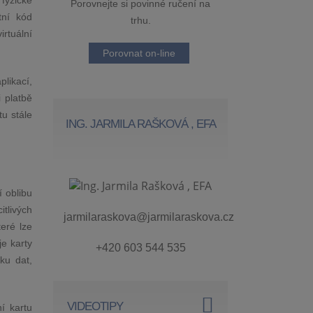
 fyzické
Porovnejte si povinné ručení na
tní kód
trhu.
irtuální
Porovnat on-line
plikací,
 platbě
tu stále
ING. JARMILA RAŠKOVÁ , EFA
í oblibu
itlivých
jarmilaraskova@jarmilaraskova.cz
eré lze
je karty
+420 603 544 535
ku dat,
VIDEOTIPY
ní kartu