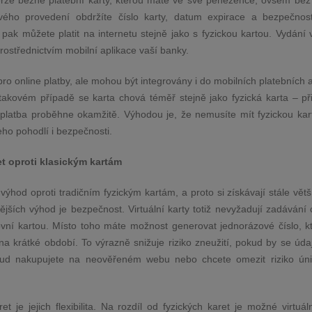
í verze běžné platební karty, kterou máte ve své peněžence, ovšem bez
vého provedení obdržíte číslo karty, datum expirace a bezpečnos
k můžete platit na internetu stejně jako s fyzickou kartou. Vydání v
rostřednictvím mobilní aplikace vaší banky.
pro online platby, ale mohou být integrovány i do mobilních platebních a
takovém případě se karta chová téměř stejně jako fyzická karta – při
a platba proběhne okamžitě. Výhodou je, že nemusíte mít fyzickou kar
eho pohodlí i bezpečnosti.
et oproti klasickým kartám
 výhod oproti tradičním fyzickým kartám, a proto si získávají stále větš
jších výhod je bezpečnost. Virtuální karty totiž nevyžadují zadávání c
vní kartou. Místo toho máte možnost generovat jednorázové číslo, kt
na krátké období. To výrazně snižuje riziko zneužití, pokud by se úda
kud nakupujete na neověřeném webu nebo chcete omezit riziko úni
t je jejich flexibilita. Na rozdíl od fyzických karet je možné virtuál