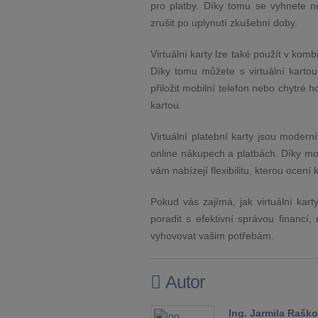
pro platby. Díky tomu se vyhnete 
zrušit po uplynutí zkušební doby.
Virtuální karty lze také použít v kom
Díky tomu můžete s virtuální kartou
přiložit mobilní telefon nebo chytré 
kartou.
Virtuální platební karty jsou mode
online nákupech a platbách. Díky m
vám nabízejí flexibilitu, kterou ocen
Pokud vás zajímá, jak virtuální kar
poradit s efektivní správou financí
vyhovovat vašim potřebám.
Autor
Ing. Jarmila Raško