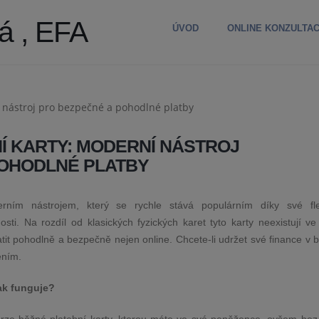
á , EFA
ÚVOD
ONLINE KONZULTA
NÍ KARTY: MODERNÍ NÁSTROJ
POHODLNÉ PLATBY
erním nástrojem, který se rychle stává populárním díky své flexi
ti. Na rozdíl od klasických fyzických karet tyto karty neexistují ve 
it pohodlně a bezpečně nejen online. Chcete-li udržet své finance v 
ením.
jak funguje?