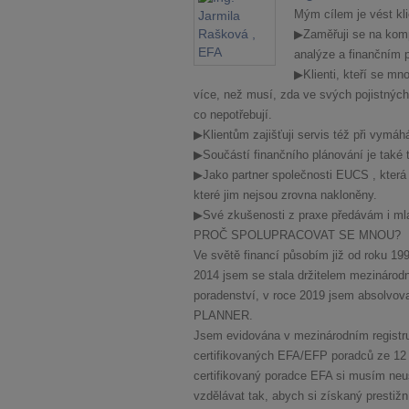
Mým cílem je vést klie
▶Zaměřuji se na komp
analýze a finančním p
▶Klienti, kteří se mn
více, než musí, zda ve svých pojistných 
co nepotřebují.
▶Klientům zajišťuji servis též při vymáh
▶Součástí finančního plánování je také tv
▶Jako partner společnosti EUCS , která
které jim nejsou zrovna nakloněny.
▶Své zkušenosti z praxe předávám i mla
PROČ SPOLUPRACOVAT SE MNOU?
Ve světě financí působím již od roku 1
2014 jsem se stala držitelem mezináro
poradenství, v roce 2019 jsem absolvo
PLANNER.
Jsem evidována v mezinárodním registru
certifikovaných EFA/EFP poradců ze 12 z
certifikovaný poradce EFA si musím neu
vzdělávat tak, abych si získaný prestižní