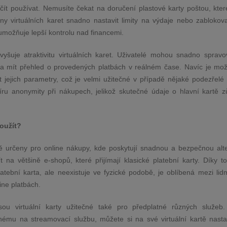
začít používat. Nemusíte čekat na doručení plastové karty poštou, kte
šiny virtuálních karet snadno nastavit limity na výdaje nebo zablokova
ž umožňuje lepší kontrolu nad financemi.
vyšuje atraktivitu virtuálních karet. Uživatelé mohou snadno spravo
ce a mít přehled o provedených platbách v reálném čase. Navíc je mož
 jejich parametry, což je velmi užitečné v případě nějaké podezřelé a
míru anonymity při nákupech, jelikož skutečné údaje o hlavní kartě z
použít?
rně určeny pro online nákupy, kde poskytují snadnou a bezpečnou alte
 na většině e-shopů, které přijímají klasické platební karty. Díky t
latební karta, ale neexistuje ve fyzické podobě, je oblíbená mezi lidm
ine platbách.
sou virtuální karty užitečné také pro předplatné různých služeb
tnému na streamovací službu, můžete si na své virtuální kartě nastavi