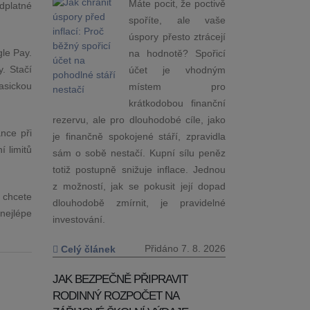
Máte pocit, že poctivě
dplatné
spoříte, ale vaše
úspory přesto ztrácejí
gle Pay.
na hodnotě? Spořicí
. Stačí
účet je vhodným
lasickou
místem pro
krátkodobou finanční
rezervu, ale pro dlouhodobé cíle, jako
nce při
je finančně spokojené stáří, zpravidla
 limitů
sám o sobě nestačí. Kupní sílu peněz
totiž postupně snižuje inflace. Jednou
z možností, jak se pokusit její dopad
 chcete
dlouhodobě zmírnit, je pravidelné
nejlépe
investování.
Přidáno 7. 8. 2026
Celý článek
JAK BEZPEČNĚ PŘIPRAVIT
RODINNÝ ROZPOČET NA