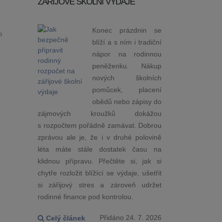
ZÁŘIJOVÉ ŠKOLNÍ VÝDAJE
Konec prázdnin se
o
blíží a s ním i tradiční
nápor na rodinnou
peněženku. Nákup
nových školních
pomůcek, placení
obědů nebo zápisy do
zájmových kroužků dokážou
s rozpočtem pořádně zamávat. Dobrou
zprávou ale je, že i v druhé polovině
léta máte stále dostatek času na
klidnou přípravu. Přečtěte si, jak si
chytře rozložit blížící se výdaje, ušetřit
si zářijový stres a zároveň udržet
rodinné finance pod kontrolou.
Přidáno 24. 7. 2026
Celý článek