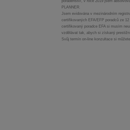
poradenství, v roce 2019 jsem absolvo
PLANNER.
Jsem evidována v mezinárodním registru
certifikovaných EFA/EFP poradců ze 12 z
certifikovaný poradce EFA si musím neu
vzdělávat tak, abych si získaný prestižní
Svůj termín on-line konzultace si můžete