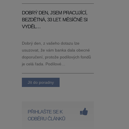
DOBRÝ DEN, JSEM PRACUJÍCÍ,
BEZDĚTNÁ, 33 LET. MĚSÍČNĚ SI
VYDĚL…
Dobrý den, z vašeho dotazu lze
usuzovat, že vám banka dala obecné
doporučení, protože podílových fondů
je celá řada. Podílové…
Jít do poradny
PŘIHLAŠTE SE K
ODBĚRU ČLÁNKŮ