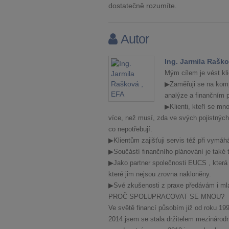
dostatečně rozumíte.
Autor
Ing. Jarmila Raško
Mým cílem je vést klie
▶Zaměřuji se na komp
analýze a finančním p
▶Klienti, kteří se mn
více, než musí, zda ve svých pojistných 
co nepotřebují.
▶Klientům zajišťuji servis též při vymáh
▶Součástí finančního plánování je také tv
▶Jako partner společnosti EUCS , která
které jim nejsou zrovna nakloněny.
▶Své zkušenosti z praxe předávám i mla
PROČ SPOLUPRACOVAT SE MNOU?
Ve světě financí působím již od roku 1
2014 jsem se stala držitelem mezináro