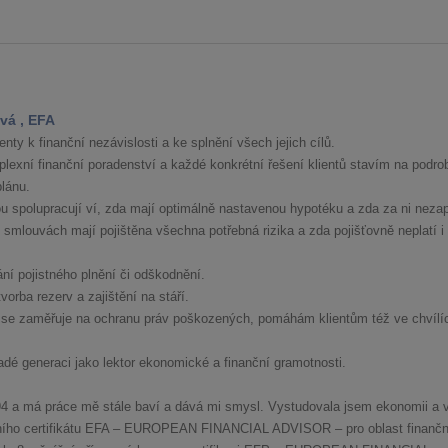
vá , EFA
nty k finanční nezávislosti a ke splnění všech jejich cílů.
lexní finanční poradenství a každé konkrétní řešení klientů stavím na podro
lánu.
ou spolupracují ví, zda mají optimálně nastavenou hypotéku a zda za ni nezap
smlouvách mají pojištěna všechna potřebná rizika a zda pojišťovně neplatí i 
ání pojistného plnění či odškodnění.
orba rezerv a zajištění na stáří.
 se zaměřuje na ochranu práv poškozených, pomáhám klientům též ve chvílí
dé generaci jako lektor ekonomické a finanční gramotnosti.
994 a má práce mě stále baví a dává mi smysl. Vystudovala jsem ekonomii a 
dního certifikátu EFA – EUROPEAN FINANCIAL ADVISOR – pro oblast finančn