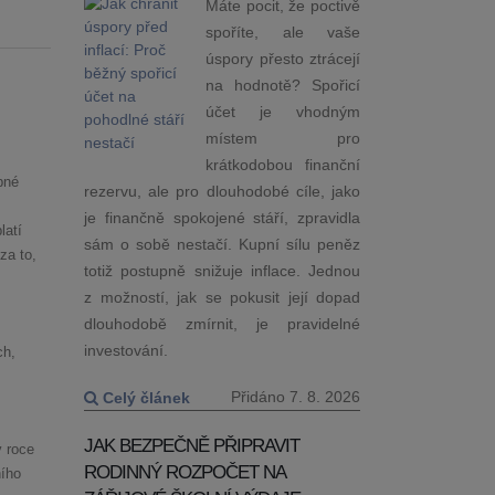
Máte pocit, že poctivě
spoříte, ale vaše
úspory přesto ztrácejí
na hodnotě? Spořicí
účet je vhodným
místem pro
krátkodobou finanční
bné
rezervu, ale pro dlouhodobé cíle, jako
je finančně spokojené stáří, zpravidla
latí
sám o sobě nestačí. Kupní sílu peněz
za to,
totiž postupně snižuje inflace. Jednou
z možností, jak se pokusit její dopad
dlouhodobě zmírnit, je pravidelné
investování.
ch,
Přidáno 7. 8. 2026
Celý článek
JAK BEZPEČNĚ PŘIPRAVIT
v roce
RODINNÝ ROZPOČET NA
ího