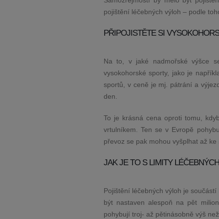
Samozřejmostí by mělo být pojištění
pojištění léčebných výloh – podle toh
PŘIPOJISTĚTE SI VYSOKOHOR
Na to, v jaké nadmořské výšce se
vysokohorské sporty, jako je napříkl
sportů, v ceně je mj. pátrání a výje
den.
To je krásná cena oproti tomu, kdy
vrtulníkem. Ten se v Evropě pohybu
převoz se pak mohou vyšplhat až ke s
JAK JE TO S LIMITY LÉČEBNÝC
Pojištění léčebných výloh je součástí 
být nastaven alespoň na pět milio
pohybují troj­‑ až pětinásobně výš než