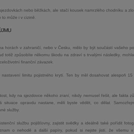
 sjezdovkách nebo běžkách, ale stačí kousek namrzlého chodníku a zl
 to může i v cizině.
 ÚJMU
 na horách v zahraničí, nebo v Česku, mělo by být součástí vašeho poj
ud totiž způsobíte někomu škodu na zdraví s trvalými následky, mohla
eloživotní finanční závazek.
é nastavení limitu pojistného krytí. Ten by měl dosahovat alespoň 15 
tost, kdy na sjezdovce někoho zraní, nikdy nemusel řešit, ale fakta zů
á situace opravdu nastane, měli byste vědět, co dělat. Samozřejm
nné služby.
tenční službu pojišťovny, zajistit svědky a ideálně také pořídit fotog
znam o nehodě a další papíry, pokud si nejste jistí, že všemu v