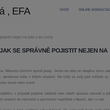
á , EFA
ÚVOD
ONLINE KONZULTA
 JAK SE SPRÁVNĚ POJISTIT NEJEN NA
a. Milovníci zimních sportů jásají. Jenže ne vždy se obejdou zimní ra
, sjezdovce nebo v bílých stopách. Ne vždy za svůj pád můžete vy 
ho srazit nebo zranit.
ojištění, v případě pojistné události vám ušetří spoustu starostí a je
ři cestách do zahraničí a sportování například v Alpách, ale i u nás.