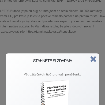
vala 8 měsíční přípravný kurz na certifikaci EFP – EUROPEAN FINANCIAL
 EFPA Europe (efpa-eu.org) a tímto jsem se stala členem 10.000 komunity
emí EU, pro které je klient a poctivé řemeslo poradce na prvním místě. Jak
stále udržovat vysoký standard poradenské expertízy a musím se neustále
 titul i nadále udržela. To Vám dává jistotu, že jste v dobrých rukách!
 zarezervovat zde: https://jarmilaraskova.cz/konzultace
STÁHNĚTE SI ZDARMA
Pět užitečných tipů pro vaši peněženku