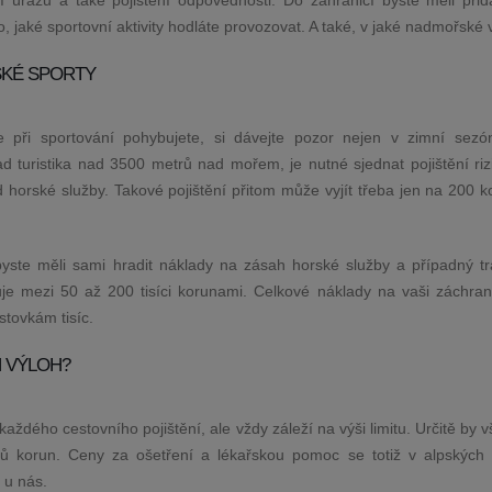
 úrazu a také pojištění odpovědnosti. Do zahraničí byste měli přida
o, jaké sportovní aktivity hodláte provozovat. A také, v jaké nadmořské 
SKÉ SPORTY
 při sportování pohybujete, si dávejte pozor nejen v zimní sezó
ad turistika nad 3500 metrů nad mořem, je nutné sjednat pojištění ri
zd horské služby. Takové pojištění přitom může vyjít třeba jen na 200 
byste měli sami hradit náklady na zásah horské služby a případný tr
je mezi 50 až 200 tisíci korunami. Celkové náklady na vaši záchra
tovkám tisíc.
H VÝLOH?
každého cestovního pojištění, ale vždy záleží na výši limitu. Určitě by 
nů korun. Ceny za ošetření a lékařskou pomoc se totiž v alpských
 u nás.