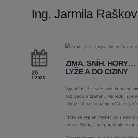
Ing. Jarmila Raškov
ZIMA, SNÍH, HORY…
LYŽE A DO CIZINY
25
1 2023
Vypadá to, že bude zase konečně zim
bez pádů a zranění. Na ledu, sněhu
někdy bohužel naopak můžete vy něko
Proto se vyplatí myslet na správné p
peněz. Na pojištění pamatujte nejen p