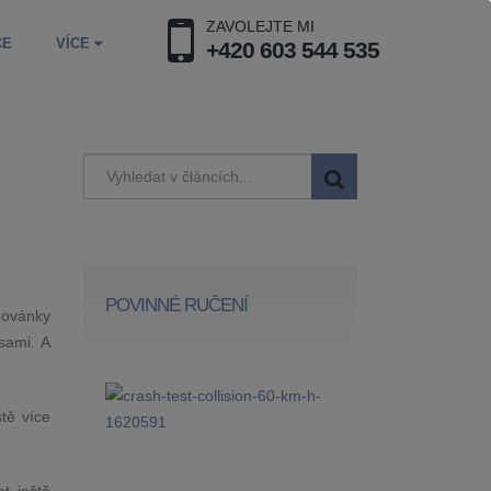
ZAVOLEJTE MI
CE
VÍCE
+420 603 544 535
POVINNÉ RUČENÍ
dovánky
sami. A
ště více