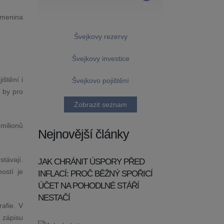
omenina
Švejkovy rezervy
Švejkovy investice
ištění i
Švejkovo pojištění
 by pro
Zobrazit seznam
milionů
Nejnovější články
stávají.
JAK CHRÁNIT ÚSPORY PŘED
ostí je
INFLACÍ: PROČ BĚŽNÝ SPOŘICÍ
ÚČET NA POHODLNÉ STÁŘÍ
NESTAČÍ
rafie. V
 zápisu