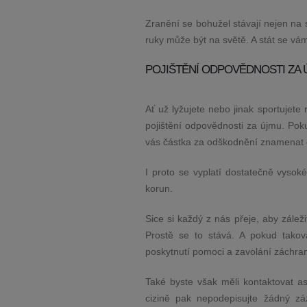
Zranění se bohužel stávají nejen na
ruky může být na světě. A stát se vám
POJIŠTĚNÍ ODPOVĚDNOSTI ZA
Ať už lyžujete nebo jinak sportujete
pojištění odpovědnosti za újmu. Pok
vás částka za odškodnění znamenat c
I proto se vyplatí dostatečně vysok
korun.
Sice si každý z nás přeje, aby záleži
Prostě se to stává. A pokud takov
poskytnutí pomoci a zavolání záchra
Také byste však měli kontaktovat asis
cizině pak nepodepisujte žádný zá