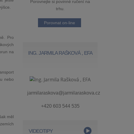
t ještě
Porovnejte si povinné ručení na
výšce.
trhu.
Porovnat on-line
ně. Pro
zikových
korun na
ING. JARMILA RAŠKOVÁ , EFA
ansport
nu nebo
jarmilaraskova@jarmilaraskova.cz
+420 603 544 535
však měl
 zemích
VIDEOTIPY