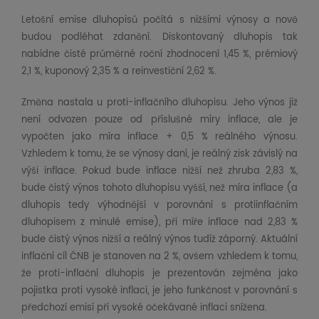
Letošní emise dluhopisů počítá s nižšími výnosy a nově
budou podléhat zdanění. Diskontovaný dluhopis tak
nabídne čisté průměrné roční zhodnocení 1,45 %, prémiový
2,1 %, kuponový 2,35 % a reinvestiční 2,62 %.
Změna nastala u proti-inflačního dluhopisu. Jeho výnos již
není odvozen pouze od příslušné míry inflace, ale je
vypočten jako míra inflace + 0,5 % reálného výnosu.
Vzhledem k tomu, že se výnosy daní, je reálný zisk závislý na
výši inflace. Pokud bude inflace nižší než zhruba 2,83 %,
bude čistý výnos tohoto dluhopisu vyšší, než míra inflace (a
dluhopis tedy výhodnější v porovnání s protiinflačním
dluhopisem z minulé emise), při míře inflace nad 2,83 %
bude čistý výnos nižší a reálný výnos tudíž záporný. Aktuální
inflační cíl ČNB je stanoven na 2 %, ovšem vzhledem k tomu,
že proti-inflační dluhopis je prezentován zejména jako
pojistka proti vysoké inflaci, je jeho funkčnost v porovnání s
předchozí emisí při vysoké očekávané inflaci snížena.