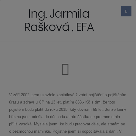
Ing. Jarmila
Rašková , EFA
V září 2002 jsem uzavřela kapitálové životní pojištění s pojištěním
úrazu a zdraví u ČP na 13 let, platím 833,- Kč s tím, že toto
pojištění budu platit do roku 2015, kdy dovrším 65 let. Jenže loni v
březnu jsem odešla do důchodu a tato částka se pro mne stala
příliš vysoká. Myslela jsem, že budu pracovat déle, ale starám se
o bezmocnou maminku. Pojistné jsem si odpočítávala z daní. V