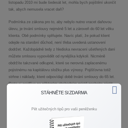
listopadu 2010 mi bude šedesát let, mohla bych pojištění ukončit
tak, abych nemusela vracet daň?
Podmínka ze zákona pro to, aby nebylo nutno vracet daňovou
úlevu, je trvání smlouvy nejméně 5 let a zároveň do 60 let věku
klienta. Obě podmínky splňujete. Navíc platí, že pokud klient
odejde na starobní důchod, není třeba uvedená ustanovení
dodržet. Každopádně tedy z hlediska nevracení ušetřených daní
můžete smlouvu vypovědět od nynějška kdykoli. Nicméně
obdržíte takzvané odkupné, které se nerovná zaplacenému
pojistnému na kapitálovu složku plus výnosy. Pojišťovna totiž
strhne i náklady, které odpovídají době trvání smlouvy do 65 let.
Proto si nejdříve na některém obchodním místě nechejte zjistit,
kolik bude odkupné činit. Pokud nebudete spokojena, informujte se
STÁHNĚTE SI ZDARMA
o dalších možnostech, kterými jsou snížení pojistné částky a tím i
pojistného, nebo redukce pojistné částky (nadále byste již nic
Pět užitečných tipů pro vaši peněženku
neplatila a smlouva by skončila v 65 letech; vložené prostředky by
byly zhodnocovány technickou úrokovou mírou, tj. přibližně by se
vyrovnala inflace).