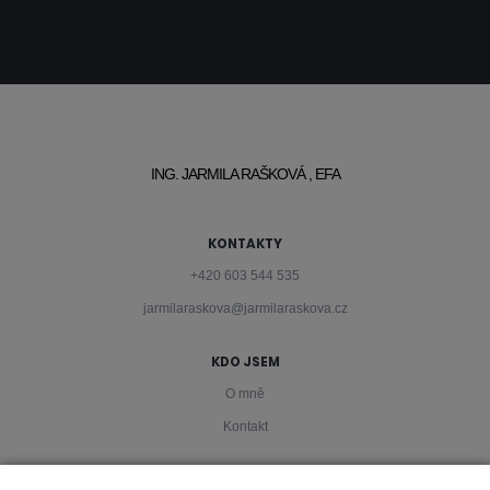
ING. JARMILA RAŠKOVÁ , EFA
KONTAKTY
+420 603 544 535
jarmilaraskova@jarmilaraskova.cz
KDO JSEM
O mně
Kontakt
PODMÍNKY