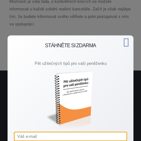
Možností je celá řada, o konkrétních krocích se můžete
informovat u každé solidní realitní kanceláře. Začít je však nejlépe
tím, že budete informovat svého věřitele a poté postupovat s ním
ve spolupráci.
STÁHNĚTE SI ZDARMA
Zpět do poradny
Pět užitečných tipů pro vaši peněženku
Potřebujete rychlou radu?
Spojte se se mnou.
ZAVOLEJTE MI
+420 603 544 535