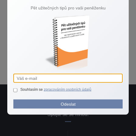
Pět užitečných tipů pro vaši peněženku
Souhlasím se
zpracováním osobních údajů
Potřebujete rychlou radu?
Odeslat
Spojte se se mnou.