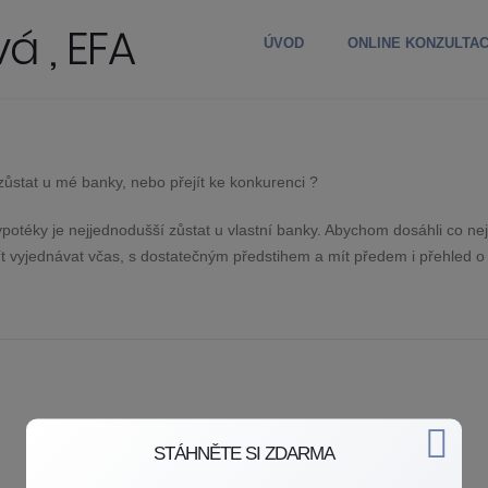
á , EFA
ÚVOD
ONLINE KONZULTA
ůstat u mé banky, nebo přejít ke konkurenci ?
ypotéky je nejjednodušší zůstat u vlastní banky. Abychom dosáhli co ne
t vyjednávat včas, s dostatečným předstihem a mít předem i přehled o
STÁHNĚTE SI ZDARMA