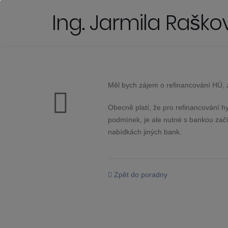
Ing. Jarmila Raškov
Měl bych zájem o refinancování HÚ, z
Obecně platí, že pro refinancování h
podmínek, je ale nutné s bankou začí
nabídkách jiných bank.
Zpět do poradny