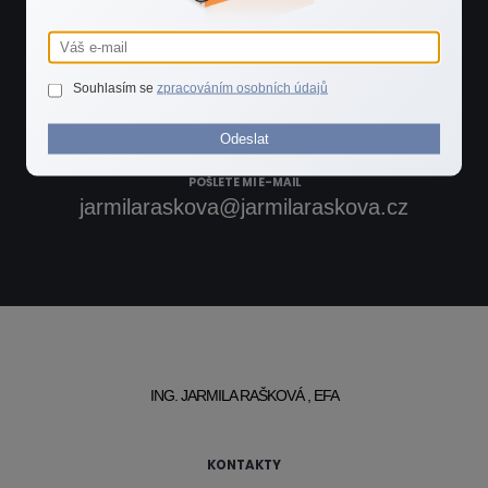
ZAVOLEJTE MI
Souhlasím se
zpracováním osobních údajů
+420 603 544 535
Odeslat
POŠLETE MI E-MAIL
jarmilaraskova@jarmilaraskova.cz
ING. JARMILA RAŠKOVÁ , EFA
KONTAKTY