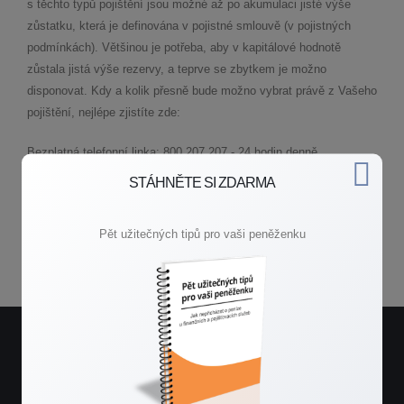
s těchto typů pojištění jsou možné až po akumulaci jisté výše
zůstatku, která je definována v pojistné smlouvě (v pojistných
podmínkách). Většinou je potřeba, aby v kapitálové hodnotě
zůstala jistá výše rezervy, a teprve se zbytkem je možno
disponovat. Kdy a kolik přesně bude možno vybrat právě z Vašeho
pojištění, nejlépe zjistíte zde:
Bezplatná telefonní linka: 800 207 207 - 24 hodin denně
E-mail:
pojistovnacs@pojistovnacs.cz
STÁHNĚTE SI ZDARMA
Pět užitečných tipů pro vaši peněženku
Zpět do poradny
Potřebujete rychlou radu?
Spojte se se mnou.