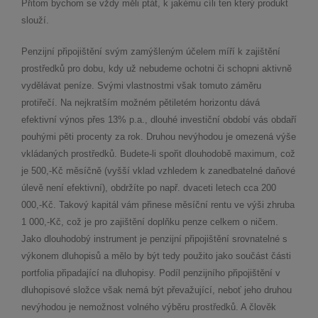
Přitom bychom se vždy měli ptát, k jakému cíli ten který produkt
slouží.
Penzijní připojištění svým zamýšleným účelem míří k zajištění
prostředků pro dobu, kdy už nebudeme ochotni či schopni aktivně
vydělávat peníze. Svými vlastnostmi však tomuto záměru
protiřečí. Na nejkratším možném pětiletém horizontu dává
efektivní výnos přes 13% p.a., dlouhé investiční období vás obdaří
pouhými pěti procenty za rok. Druhou nevýhodou je omezená výše
vkládaných prostředků. Budete-li spořit dlouhodobě maximum, což
je 500,-Kč měsíčně (vyšší vklad vzhledem k zanedbatelné daňové
úlevě není efektivní), obdržíte po např. dvaceti letech cca 200
000,-Kč. Takový kapitál vám přinese měsíční rentu ve výši zhruba
1 000,-Kč, což je pro zajištění doplňku penze celkem o ničem.
Jako dlouhodobý instrument je penzijní připojištění srovnatelné s
výkonem dluhopisů a mělo by být tedy použito jako součást části
portfolia připadající na dluhopisy. Podíl penzijního připojištění v
dluhopisové složce však nemá být převažující, neboť jeho druhou
nevýhodou je nemožnost volného výběru prostředků. A člověk