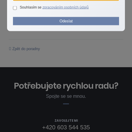
renty). Vyjde-li záporné číslo, není třeba pojišťovat. U ženy je
Souhlasím se
zpracováním osobních údajů
postup obdobný. Pojištění pro případ drobných úrazů nedoporučuji
– za taková nevýznamná zranění obdržíte většinou to, co jste za
Odeslat
dlouhá léta do pojišťovny sami nastrkali.
Zpět do poradny
Potřebujete rychlou radu?
Spojte se se mnou.
ZAVOLEJTE MI
+420 603 544 535