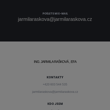
POŠLETE MI E-MAIL
jarmilaraskova@jarmilaraskova.cz
ING. JARMILA RAŠKOVÁ , EFA
KONTAKTY
+420 603 544 535
jarmilaraskova@jarmilaraskova.cz
KDO JSEM