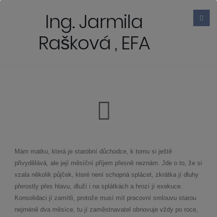
Ing. Jarmila
Rašková , EFA
Mám matku, která je starobní důchodce, k tomu si ještě
přivydělává, ale její měsíční příjem přesně neznám. Jde o to, že si
vzala několik půjček, které není schopná splácet, zkrátka jí dluhy
přerostly přes hlavu, dluží i na splátkách a hrozí jí exekuce.
Konsolidaci jí zamítli, protože musí mít pracovní smlouvu starou
nejméně dva měsíce, tu jí zaměstnavatel obnovuje vždy po roce,