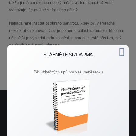
takže ji má obnovenou necelý měsíc a Homecredit už velmi
vyhrožuje. Je možné s tím něco dělat?
Napadá mne institut osobního bankrotu, který byl v Poradně
několikrát diskutován. Což je poměrně bolestivá terapie. Mnohem
účinnější je vyhledat radu finančního poradce ještě předtím, než
se do dluhové pasti vrhneme…
STÁHNĚTE SI ZDARMA
Zpět do poradny
Pět užitečných tipů pro vaši peněženku
Potřebujete rychlou radu?
Spojte se se mnou.