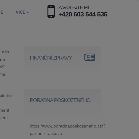
ZAVOLEJTE MI
CE
VÍCE
+420 603 544 535
u nás
FINANČNÍ ZPRÁVY
lně
ýši
sme
.
álního
PORADNA POŠKOZENÉHO
měřit
vení
https://www.poradnaposkozeneho.cz/?
partner=raskova