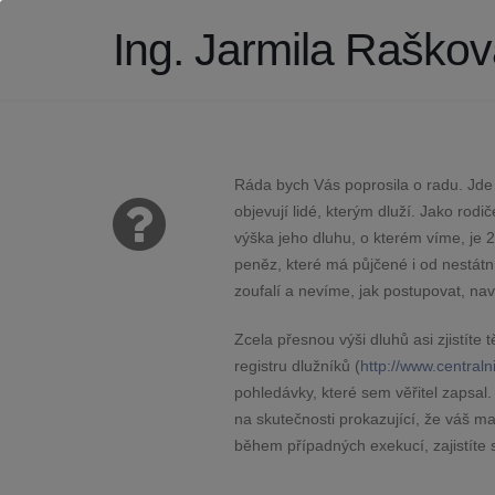
Ing. Jarmila Raškov
Ráda bych Vás poprosila o radu. Jde
objevují lidé, kterým dluží. Jako rod
výška jeho dluhu, o kterém víme, je 2
peněz, které má půjčené i od nestátní
zoufalí a nevíme, jak postupovat, na
Zcela přesnou výši dluhů asi zjistít
registru dlužníků (
http://www.centraln
pohledávky, které sem věřitel zapsal.
na skutečnosti prokazující, že váš ma
během případných exekucí, zajistíte s