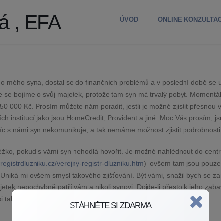
á , EFA
ÚVOD
ONLINE KONZULTA
 o mého syna, dostal se do finančních problémů a v poslední době se 
iče se bojíme o svůj majetek, protože tam syn má trvalý pobyt. Momentá
50 000 Kč. Prosím můžete nám poradit, jestli je možné zjistit přesnou v
ch institucí jako jsou HomeCredit, Provident a jiné. Moc Vás prosím, j
víc s námi syn nekomunikuje, a tak nemáme možnost zjistit podrobnosti
e těžko, pokud s vámi syn nehodlá hovořit. Je možné nahlédnout do centr
iregistrdluzniku.cz/verejny-registr-dluzniku.htm
), ovšem tam jsou pouze
 Uniká mi ovšem smysl takového zjišťování. Být vámi, snažil bych se za
jetek nepochybně patří vám a nikoli synovi. Dojde-li přesto k jeho zaba
i tak jeho navrácení.
STÁHNĚTE SI ZDARMA