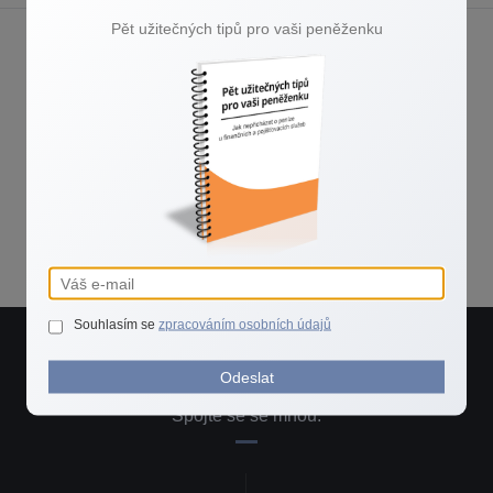
Pět užitečných tipů pro vaši peněženku
Souhlasím se
zpracováním osobních údajů
Potřebujete rychlou radu?
Odeslat
Spojte se se mnou.