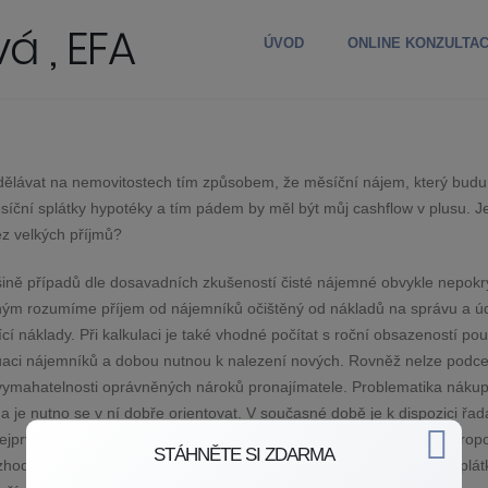
á , EFA
ÚVOD
ONLINE KONZULTA
dělávat na nemovitostech tím způsobem, že měsíční nájem, který budu
íční splátky hypotéky a tím pádem by měl být můj cashflow v plusu. Je
z velkých příjmů?
ětšině případů dle dosavadních zkušeností čisté nájemné obvykle nepokr
mným rozumíme příjem od nájemníků očištěný od nákladů na správu a ú
jící náklady. Při kalkulaci je také vhodné počítat s roční obsazeností po
uaci nájemníků a dobou nutnou k nalezení nových. Rovněž nelze podce
vymahatelnosti oprávněných nároků pronajímatele. Problematika náku
a je nutno se v ní dobře orientovat. V současné době je k dispozici řad
nejprve absolvovat. Každý jednotlivý obchodní případ je pak nutno propo
STÁHNĚTE SI ZDARMA
ozhodnout. Nicméně pronájem nemovitostí při současném zatížení splá