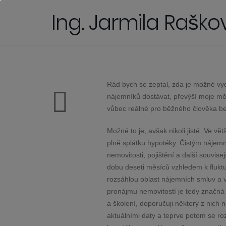
Ing. Jarmila Raškov
Rád bych se zeptal, zda je možné vy
nájemníků dostávat, převýší moje měs
vůbec reálné pro běžného člověka be
Možné to je, avšak nikoli jisté. Ve v
plně splátku hypotéky. Čistým náje
nemovitosti, pojištění a další souvise
dobu deseti měsíců vzhledem k flukt
rozsáhlou oblast nájemních smluv a 
pronájmu nemovitostí je tedy značná 
a školení, doporučuji některý z nich 
aktuálními daty a teprve potom se r