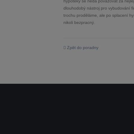
hypotéky se nedá považovat za nejlep
dlouhodobý nástroj pro vybudování fi
trochu proděláme, ale po splacení hyp
nikoli bezpracný.
Zpět do poradny