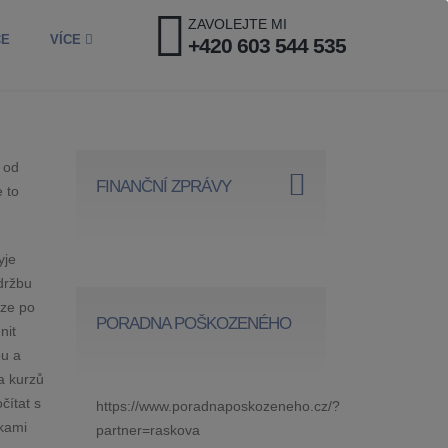
ZAVOLEJTE MI
CE
VÍCE
+420 603 544 535
 od
FINANČNÍ ZPRÁVY
 to
yje
držbu
uze po
PORADNA POŠKOZENÉHO
nit
pu a
a kurzů
čítat s
https://www.poradnaposkozeneho.cz/?
tkami
partner=raskova