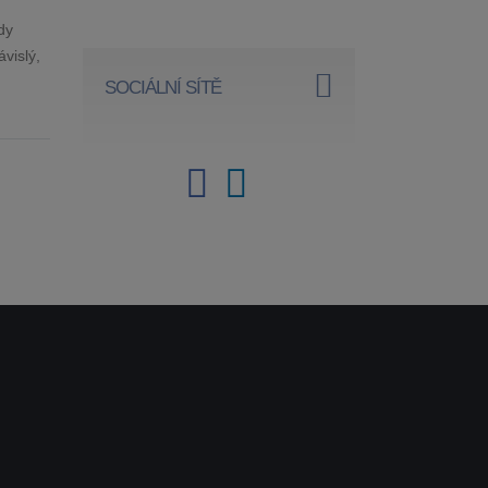
dy
vislý,
SOCIÁLNÍ SÍTĚ