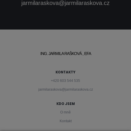
jarmilaraskova@jarmilaraskova.cz
ING. JARMILA RAŠKOVÁ , EFA
KONTAKTY
+420 603 544 535
jarmilaraskova@jarmilaraskova.cz
KDO JSEM
O mně
Kontakt