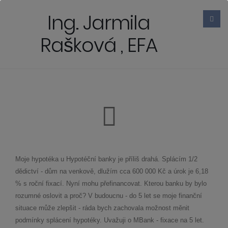
Ing. Jarmila
Rašková , EFA
Moje hypotéka u Hypotéční banky je příliš drahá. Splácím 1/2
dědictví - dům na venkově, dlužím cca 600 000 Kč a úrok je 6,18
% s roční fixací. Nyní mohu přefinancovat. Kterou banku by bylo
rozumné oslovit a proč? V budoucnu - do 5 let se moje finanční
situace může zlepšit - ráda bych zachovala možnost měnit
podmínky splácení hypotéky. Uvažuji o MBank - fixace na 5 let.