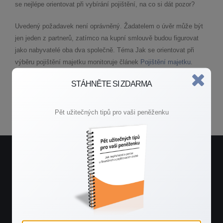
se nejlépe orientovat při vybírání pojištění, na co si dát pozor?
Uvedený požadavek není oprávněný. Žadatelem o úvěr může být
jen jeden z partnerů, zatímco na kupní smlouvě budou figurovat
jako nabyvatelé oba dva společně. Téma Jak se orientovat při
výběru pojištění majetku monitoruje článek
Pojištění majetku
.
STÁHNĚTE SI ZDARMA
Zpět do poradny
Pět užitečných tipů pro vaši peněženku
Potřebujete rychlou radu?
Spojte se se mnou.