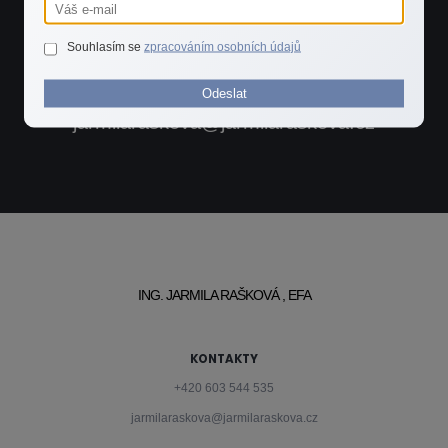
ZAVOLEJTE MI
+420 603 544 535
Souhlasím se
zpracováním osobních údajů
Odeslat
POŠLETE MI E-MAIL
jarmilaraskova@jarmilaraskova.cz
ING. JARMILA RAŠKOVÁ , EFA
KONTAKTY
+420 603 544 535
jarmilaraskova@jarmilaraskova.cz