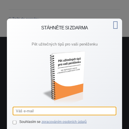
Zpět do poradny
STÁHNĚTE SI ZDARMA
Pět užitečných tipů pro vaši peněženku
Potřebujete rychlou radu?
Spojte se se mnou.
ZAVOLEJTE MI
+420 603 544 535
POŠLETE MI E-MAIL
Souhlasím se
jarmilaraskova@jarmilaraskova.cz
zpracováním osobních údajů