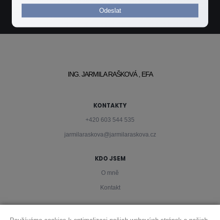
Odeslat
ING. JARMILA RAŠKOVÁ , EFA
KONTAKTY
+420 603 544 535
jarmilaraskova@jarmilaraskova.cz
KDO JSEM
O mně
Kontakt
PODMÍNKY